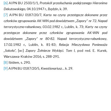
[6]
AIPN BU 2503/1/1,
Protokół przesłuchania podejrzanego Hieronima
Dekutowskiego
, 04.10.1947 r., Będzin, k. 39.
[7]
AIPN BU 0187/20/7,
Karta na czyny przestępcze dokonane przez
członków zgrupowania AK-WiN pod dowództwem „Zapory” nr 72. Napad
terrorystyczno-rabunkowy,
03.02.1982 r.,
Lublin, k. 73;
Karty na czyny
przestępcze dokonane przez członków zgrupowania AK-WiN pod
dowództwem „Zapory” nr 80-82. Napad terrorystyczno-rabunkowy
,
17.02.1982 r., Lublin, k. 81-83;
Relacja Mieczysława Ponieważa
„Sokoła”,
[w:]
Zapory Żołnierze Wyklęci. Tom I,
pod red. E. Kurek,
Warszawa-Kraków 2016, s. 288-291.
[8]
Ibidem, s. 290.
[9]
AIPN BU 0187/20/5,
Kwestionariusz
… k. 29.