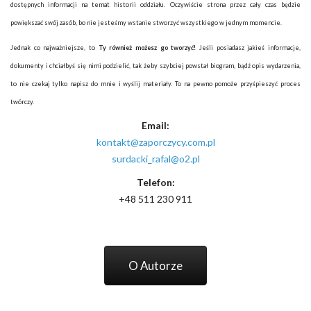
dostępnych informacji na temat historii oddziału. Oczywiście strona przez cały czas będzie
powiększać swój zasób, bo nie jesteśmy wstanie stworzyć wszystkiego w jednym momencie.
Jednak co najważniejsze, to
Ty również możesz go tworzyć!
Jeśli posiadasz jakieś informacje,
dokumenty i chciałbyś się nimi podzielić, tak żeby szybciej powstał biogram, bądź opis wydarzenia,
to nie czekaj tylko napisz do mnie i wyślij materiały. To na pewno pomoże przyśpieszyć proces
twórczy.
Email:
kontakt@zaporczycy.com.pl
surdacki_rafal@o2.pl
Telefon:
+48 511 230 911
O Autorze