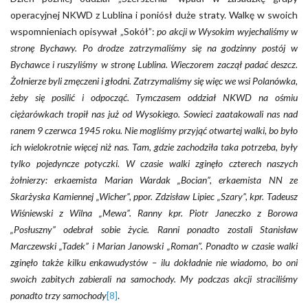
operacyjnej NKWD z Lublina i poniósł duże straty. Walkę w swoich
wspomnieniach opisywał „Sokół”:
po akcji w Wysokim wyjechaliśmy w
stronę Bychawy. Po drodze zatrzymaliśmy się na godzinny postój w
Bychawce i ruszyliśmy w stronę Lublina. Wieczorem zaczął padać deszcz.
Żołnierze byli zmęczeni i głodni. Zatrzymaliśmy się więc we wsi Polanówka,
żeby się posilić i odpocząć. Tymczasem oddział NKWD na ośmiu
ciężarówkach tropił nas już od Wysokiego. Sowieci zaatakowali nas nad
ranem 9 czerwca 1945 roku. Nie mogliśmy przyjąć otwartej walki, bo było
ich wielokrotnie więcej niż nas. Tam, gdzie zachodziła taka potrzeba, były
tylko pojedyncze potyczki. W czasie walki zginęło czterech naszych
żołnierzy: erkaemista Marian Wardak „Bocian”, erkaemista NN ze
Skarżyska Kamiennej „Wicher”, ppor. Zdzisław Lipiec „Szary”, kpr. Tadeusz
Wiśniewski z Wilna „Mewa”. Ranny kpr. Piotr Janeczko z Borowa
„Posłuszny” odebrał sobie życie. Ranni ponadto zostali Stanisław
Marczewski „Tadek” i Marian Janowski „Roman”. Ponadto w czasie walki
zginęło także kilku enkawudystów – ilu dokładnie nie wiadomo, bo oni
swoich zabitych zabierali na samochody. My podczas akcji straciliśmy
ponadto trzy samochody
[8]
.