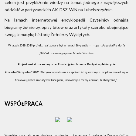
celem jest przybliżenie wiedzy na temat jednego z największych
oddziałów partyzanckich AK-DSZ-WiN na Lubelszczyźnie.
Na łamach internetowej encyklopedii Czytelnicy odnajdą
biogramy żołnierzy, opisy bitew oraz artykuły szeroko obejmujące
swoją tematyką historię Żołnierzy Wyklętych.
W latach 2018-2019 projekt realizowany był w ramach Stypendium im. gen. Augusta Fieldorfa
„Nila” ufundowanego przez Miasto Wrocław.
Projekt został doceniony przez Fundację im. Janusza Kurtyki w plebiscycie
Przeszłość/Przyszłość 2022.
Otrzymał wyróżnienie i spośród 43 zgłoszonych inicjatyw znalazł się w
finałowej piątce inicjatyw w kategorii „Innowacyjne formy edukacji historycznej” .
WSPÓŁPRACA
Wszelkie materiały przedstawione na stronie „Internetowa Encyklopedia Zaporczyków” w