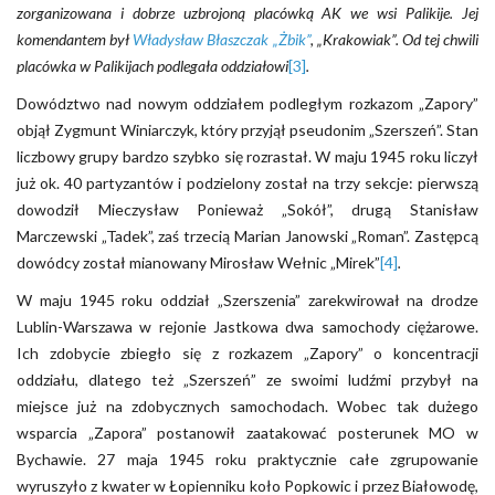
zorganizowana i dobrze uzbrojoną placówką AK we wsi Palikije. Jej
komendantem był
Władysław Błaszczak „Żbik”
, „Krakowiak”. Od tej chwili
placówka w Palikijach podlegała oddziałowi
[3]
.
Dowództwo nad nowym oddziałem podległym rozkazom „Zapory”
objął Zygmunt Winiarczyk, który przyjął pseudonim „Szerszeń”. Stan
liczbowy grupy bardzo szybko się rozrastał. W maju 1945 roku liczył
już ok. 40 partyzantów i podzielony został na trzy sekcje: pierwszą
dowodził Mieczysław Ponieważ „Sokół”, drugą Stanisław
Marczewski „Tadek”, zaś trzecią Marian Janowski „Roman”. Zastępcą
dowódcy został mianowany Mirosław Wełnic „Mirek”
[4]
.
W maju 1945 roku oddział „Szerszenia” zarekwirował na drodze
Lublin-Warszawa w rejonie Jastkowa dwa samochody ciężarowe.
Ich zdobycie zbiegło się z rozkazem „Zapory” o koncentracji
oddziału, dlatego też „Szerszeń” ze swoimi ludźmi przybył na
miejsce już na zdobycznych samochodach. Wobec tak dużego
wsparcia „Zapora” postanowił zaatakować posterunek MO w
Bychawie. 27 maja 1945 roku praktycznie całe zgrupowanie
wyruszyło z kwater w Łopienniku koło Popkowic i przez Białowodę,