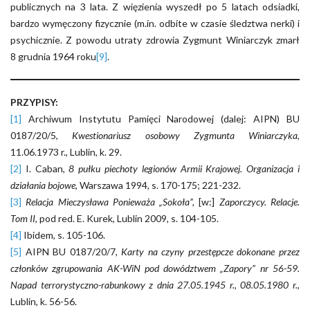
publicznych na 3 lata. Z więzienia wyszedł po 5 latach odsiadki,
bardzo wymęczony fizycznie (m.in. odbite w czasie śledztwa nerki) i
psychicznie. Z powodu utraty zdrowia Zygmunt Winiarczyk zmarł
8 grudnia 1964 roku
[9]
.
PRZYPISY:
[1]
Archiwum Instytutu Pamięci Narodowej (dalej: AIPN) BU
0187/20/5,
Kwestionariusz osobowy Zygmunta Winiarczyka
,
11.06.1973 r., Lublin, k. 29.
[2]
I. Caban,
8 pułku piechoty legionów Armii Krajowej. Organizacja i
działania bojowe,
Warszawa 1994, s. 170-175; 221-232.
[3]
Relacja Mieczysława Ponieważa „Sokoła”,
[w:]
Zaporczycy. Relacje.
Tom II,
pod red. E. Kurek, Lublin 2009, s. 104-105.
[4]
Ibidem, s. 105-106.
[5]
AIPN BU 0187/20/7,
Karty na czyny przestępcze dokonane przez
członków zgrupowania AK-WiN pod dowództwem „Zapory” nr 56-59.
Napad terrorystyczno-rabunkowy z dnia 27.05.1945 r.,
08.05.1980 r.,
Lublin, k. 56-56.