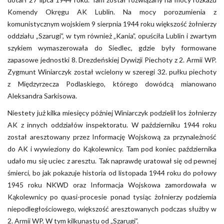
Komendy Okręgu AK Lublin. Na mocy porozumienia z
komunistycznym wojskiem 9 sierpnia 1944 roku większość żołnierzy
oddziału „Szarugi”, w tym również „Kania”, opuściła Lublin i zwartym
szykiem wymaszerowała do Siedlec, gdzie były formowane
zapasowe jednostki 8. Drezdeńskiej Dywizji Piechoty z 2. Armii WP.
Zygmunt Winiarczyk został wcielony w szeregi 32. pułku piechoty
z Międzyrzecza Podlaskiego, którego dowódcą mianowano
Aleksandra Sarkisowa.
Niestety już kilka miesięcy później Winiarczyk podzielił los żołnierzy
AK z innych oddziałów inspektoratu. W październiku 1944 roku
został aresztowany przez Informację Wojskową za przynależność
do AK i wywieziony do Kąkolewnicy. Tam pod koniec października
udało mu się uciec z aresztu. Tak naprawdę uratował się od pewnej
śmierci, bo jak pokazuje historia od listopada 1944 roku do połowy
1945 roku NKWD oraz Informacja Wojskowa zamordowała w
Kąkolewnicy po quasi-procesie ponad tysiąc żołnierzy podziemia
niepodległościowego, większość aresztowanych podczas służby w
2. Armii WP. W tym kilkunastu od „Szarugi”.