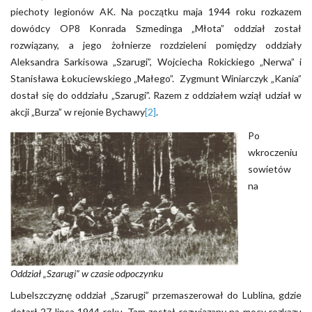
piechoty legionów AK. Na początku maja 1944 roku rozkazem
dowódcy OP8 Konrada Szmedinga „Młota” oddział został
rozwiązany, a jego żołnierze rozdzieleni pomiędzy oddziały
Aleksandra Sarkisowa „Szarugi”, Wojciecha Rokickiego „Nerwa” i
Stanisława Łokuciewskiego „Małego”. Zygmunt Winiarczyk „Kania”
dostał się do oddziału „Szarugi”. Razem z oddziałem wziął udział w
akcji „Burza” w rejonie Bychawy
[2]
.
Po
wkroczeniu
sowietów
na
Oddział „Szarugi” w czasie odpoczynku
Lubelszczyznę oddział „Szarugi” przemaszerował do Lublina, gdzie
dotarł 27 lipca 1944 roku. Tam został rozwiązany na mocy rozkazu