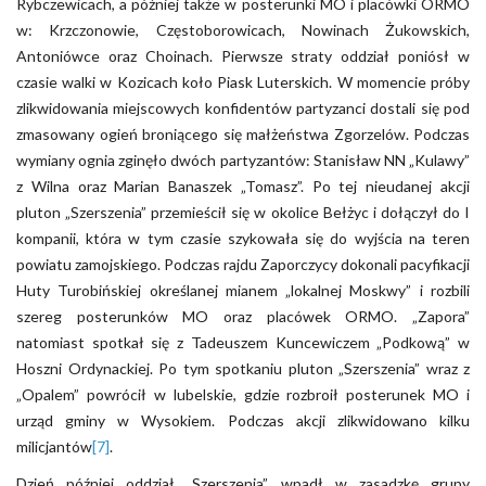
Rybczewicach, a później także w posterunki MO i placówki ORMO
w: Krzczonowie, Częstoborowicach, Nowinach Żukowskich,
Antoniówce oraz Choinach. Pierwsze straty oddział poniósł w
czasie walki w Kozicach koło Piask Luterskich. W momencie próby
zlikwidowania miejscowych konfidentów partyzanci dostali się pod
zmasowany ogień broniącego się małżeństwa Zgorzelów. Podczas
wymiany ognia zginęło dwóch partyzantów: Stanisław NN „Kulawy”
z Wilna oraz Marian Banaszek „Tomasz”. Po tej nieudanej akcji
pluton „Szerszenia” przemieścił się w okolice Bełżyc i dołączył do I
kompanii, która w tym czasie szykowała się do wyjścia na teren
powiatu zamojskiego. Podczas rajdu Zaporczycy dokonali pacyfikacji
Huty Turobińskiej określanej mianem „lokalnej Moskwy” i rozbili
szereg posterunków MO oraz placówek ORMO. „Zapora”
natomiast spotkał się z Tadeuszem Kuncewiczem „Podkową” w
Hoszni Ordynackiej. Po tym spotkaniu pluton „Szerszenia” wraz z
„Opalem” powrócił w lubelskie, gdzie rozbroił posterunek MO i
urząd gminy w Wysokiem. Podczas akcji zlikwidowano kilku
milicjantów
[7]
.
Dzień później oddział „Szerszenia” wpadł w zasadzkę grupy