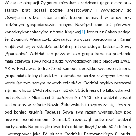
W czasie okupacji Zygmunt mieszkał z rodzicami (jego ojciec oraz
starszy brat został później aresztowany i wywieziony do
Oświęcimia, gdzie obaj zmarli), którym pomagał w pracy przy
rodzinnym gospodarstwie rolnym. Nawiązał tam też pierwsze
kontakty konspiracyjne z Armią Krajową
[1]
. Ireneusz Caban podaje,
że Zygmunt Winiarczyk, używający wówczas pseudonimu „Kania”,
znajdował się w składzie oddziału partyzanckiego Tadeusza Sowy
„Spartanina”. Oddział ten powstał jako grupa lotna na przełomie
maja-czerwca 1943 roku z ludzi wywodzących się z placówki ZWZ-
AK w Bychawie. Jednakże od samego początku swojego istnienia
grupa miała lotny charakter i działała na bardzo rozległym terenie,
werbując tym samym nowych członków. Oddział szybko rozrastał
się, np. w lipcu 1943 roku liczył już ok. 30 żołnierzy. Po kilku udanych
potyczkach z Niemcami 3 października 1943 roku oddział został
zaskoczony w rejonie Nowin Żukowskich i rozproszył się. Jeszcze
pod koniec grudnia Tadeusz Sowa, tym razem występujący pod
nowym pseudonimem „Sarmata”, rozpoczął odtwarzać oddział
partyzancki. Na początku kwietnia oddział liczył już ok. 60 żołnierzy
i występował jako IV pluton Oddziału Partyzanckiego 8. pułku