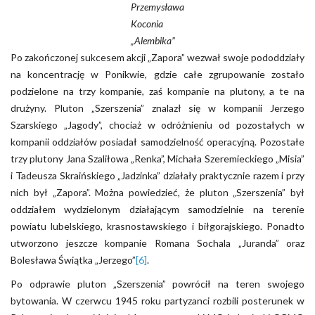
Przemysława
Koconia
„Alembika”
Po zakończonej sukcesem akcji „Zapora” wezwał swoje pododdziały
na koncentrację w Ponikwie, gdzie całe zgrupowanie zostało
podzielone na trzy kompanie, zaś kompanie na plutony, a te na
drużyny. Pluton „Szerszenia” znalazł się w kompanii Jerzego
Szarskiego „Jagody”, chociaż w odróżnieniu od pozostałych w
kompanii oddziałów posiadał samodzielność operacyjną. Pozostałe
trzy plutony Jana Szaliłowa „Renka”, Michała Szeremieckiego „Misia”
i Tadeusza Skraińskiego „Jadzinka” działały praktycznie razem i przy
nich był „Zapora”. Można powiedzieć, że pluton „Szerszenia” był
oddziałem wydzielonym działającym samodzielnie na terenie
powiatu lubelskiego, krasnostawskiego i biłgorajskiego. Ponadto
utworzono jeszcze kompanie Romana Sochala „Juranda” oraz
Bolesława Świątka „Jerzego”
[6]
.
Po odprawie pluton „Szerszenia” powrócił na teren swojego
bytowania. W czerwcu 1945 roku partyzanci rozbili posterunek w