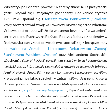
Winiarczyk po ucieczce powrócił w tereny znane mu z partyzantki,
gdzie ukrywał się u znajomych gospodarzy. Pod koniec stycznia
1945 roku spotkał się z
Mieczysławem Ponieważem „Sokołem”
,
który zdezerterował z wojska i również ukrywał się przed władzami.
W lutym obaj postanowili, że dla własnego bezpieczeństwa zmienią
teren z rejonu Bychawy na Bełżyce. Podczas jednego z noclegów w
Radawczyku partyzanci przypadkowo spotkali się z leczącym rany
po walce na Wałach
–
Hieronimem Dekutowskim „Zaporą”
,
Stanisławem Wnukiem „Opalem”
oraz Aleksandrem Sochalskim
„Duchem”.
„Zapora” i „Opal” polecili nam ruszyć w teren i zorganizować
niewielki patrol, który będzie się składać wyłącznie ze spalonych żołnierzy
Armii Krajowej. Uzgodniliśmy punkty kontaktowe i wieczorem ruszyliśmy
– wspominał po latach „Sokół” –
Zatrzymaliśmy się u pana Fryca w
Babinie, potem w Zosinie i w końcu na Matczynie dotarliśmy do domu
sanitariuszki
„Krysi” – Barbary Nagnajewicz
. „Krysia” zakwaterowała nas
na dwa dni, a potem na kilka dni zatrzymaliśmy się u pana Walczaka w
Stasinie. W tym czasie skontaktował się z nami komendant placówki AK w
Podolu Mieczysław Pałka ps. Romek”, który nawiązał kontakt z dobrze