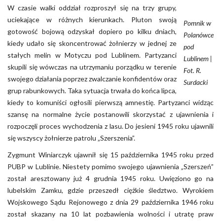
W czasie walki oddział rozproszył się na trzy grupy,
uciekające w różnych kierunkach. Pluton swoją
Pomnik w
gotowość bojową odzyskał dopiero po kilku dniach,
Polanówce
kiedy udało się skoncentrować żołnierzy w jednej ze
pod
stałych melin w Motyczu pod Lublinem. Partyzanci
Lublinem |
skupili się wówczas na utrzymaniu porządku w terenie
Fot. R.
swojego działania poprzez zwalczanie konfidentów oraz
Surdacki
grup rabunkowych. Taka sytuacja trwała do końca lipca,
kiedy to komuniści ogłosili pierwszą amnestię. Partyzanci widząc
szansę na normalne życie postanowili skorzystać z ujawnienia i
rozpoczęli proces wychodzenia z lasu. Do jesieni 1945 roku ujawnili
się wszyscy żołnierze patrolu „Szerszenia”.
Zygmunt Winiarczyk ujawnił się 15 października 1945 roku przed
PUBP w Lublinie. Niestety pomimo swojego ujawnienia „Szerszeń”
został aresztowany już 4 grudnia 1945 roku. Uwięziono go na
lubelskim Zamku, gdzie przeszedł ciężkie śledztwo. Wyrokiem
Wojskowego Sądu Rejonowego z dnia 29 października 1946 roku
został skazany na 10 lat pozbawienia wolności i utratę praw