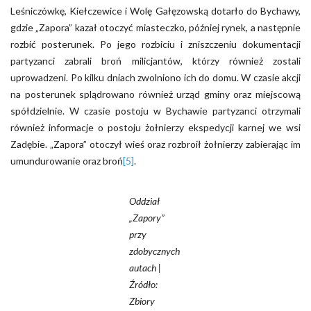
Leśniczówkę, Kiełczewice i Wolę Gałęzowską dotarło do Bychawy,
gdzie „Zapora” kazał otoczyć miasteczko, później rynek, a następnie
rozbić posterunek. Po jego rozbiciu i zniszczeniu dokumentacji
partyzanci zabrali broń milicjantów, którzy również zostali
uprowadzeni. Po kilku dniach zwolniono ich do domu. W czasie akcji
na posterunek splądrowano również urząd gminy oraz miejscową
spółdzielnie. W czasie postoju w Bychawie partyzanci otrzymali
również informacje o postoju żołnierzy ekspedycji karnej we wsi
Zadębie. „Zapora” otoczył wieś oraz rozbroił żołnierzy zabierając im
umundurowanie oraz broń
[5]
.
Oddział
„Zapory”
przy
zdobycznych
autach |
Źródło:
Zbiory