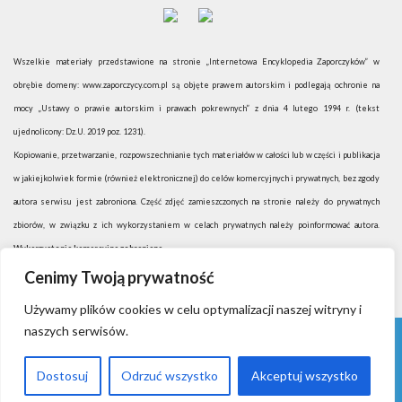
Wszelkie materiały przedstawione na stronie „Internetowa Encyklopedia Zaporczyków” w
obrębie domeny: www.zaporczycy.com.pl są objęte prawem autorskim i podlegają ochronie na
mocy „Ustawy o prawie autorskim i prawach pokrewnych” z dnia 4 lutego 1994 r. (tekst
ujednolicony: Dz.U. 2019 poz. 1231).
Kopiowanie, przetwarzanie, rozpowszechnianie tych materiałów w całości lub w części i publikacja
w jakiejkolwiek formie (również elektronicznej) do celów komercyjnych i prywatnych, bez zgody
autora serwisu jest zabroniona. Część zdjęć zamieszczonych na stronie należy do prywatnych
zbiorów, w związku z ich wykorzystaniem w celach prywatnych należy poinformować autora.
Wykorzystanie komercyjne zabronione.
Cenimy Twoją prywatność
Używamy plików cookies w celu optymalizacji naszej witryny i
naszych serwisów.
Strona główna
O Autorze
Privacy Policy
Dostosuj
Odrzuć wszystko
Akceptuj wszystko
Zaporczycy. Encyklopedia internetowa 2026
Vega Wordpress Theme by
LyraThemes