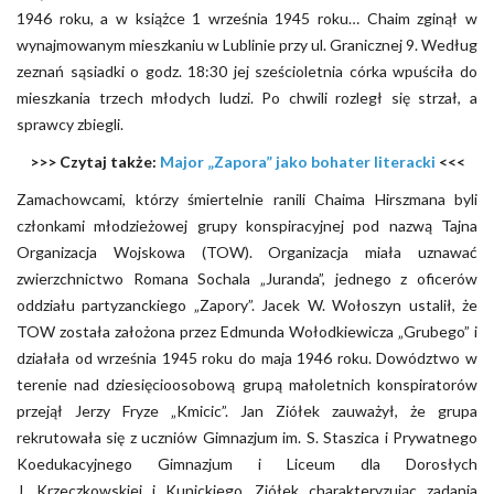
1946 roku, a w książce 1 września 1945 roku… Chaim zginął w
wynajmowanym mieszkaniu w Lublinie przy ul. Granicznej 9. Według
zeznań sąsiadki o godz. 18:30 jej sześcioletnia córka wpuściła do
mieszkania trzech młodych ludzi. Po chwili rozległ się strzał, a
sprawcy zbiegli.
>>> Czytaj także:
Major „Zapora” jako bohater literacki
<<<
Zamachowcami, którzy śmiertelnie ranili Chaima Hirszmana byli
członkami młodzieżowej grupy konspiracyjnej pod nazwą Tajna
Organizacja Wojskowa (TOW). Organizacja miała uznawać
zwierzchnictwo Romana Sochala „Juranda”, jednego z oficerów
oddziału partyzanckiego „Zapory”. Jacek W. Wołoszyn ustalił, że
TOW została założona przez Edmunda Wołodkiewicza „Grubego” i
działała od września 1945 roku do maja 1946 roku. Dowództwo w
terenie nad dziesięcioosobową grupą małoletnich konspiratorów
przejął Jerzy Fryze „Kmicic”. Jan Ziółek zauważył, że grupa
rekrutowała się z uczniów Gimnazjum im. S. Staszica i Prywatnego
Koedukacyjnego Gimnazjum i Liceum dla Dorosłych
J. Krzeczkowskiej i Kunickiego. Ziółek charakteryzując zadania