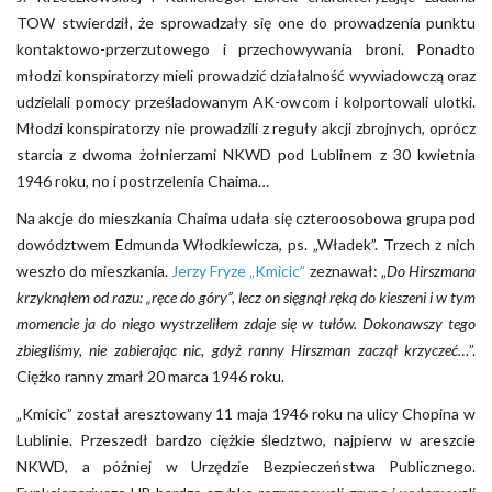
TOW stwierdził, że sprowadzały się one do prowadzenia punktu
kontaktowo-przerzutowego i przechowywania broni. Ponadto
młodzi konspiratorzy mieli prowadzić działalność wywiadowczą oraz
udzielali pomocy prześladowanym AK-owcom i kolportowali ulotki.
Młodzi konspiratorzy nie prowadzili z reguły akcji zbrojnych, oprócz
starcia z dwoma żołnierzami NKWD pod Lublinem z 30 kwietnia
1946 roku, no i postrzelenia Chaima…
Na akcje do mieszkania Chaima udała się czteroosobowa grupa pod
dowództwem Edmunda Włodkiewicza, ps. „Władek”. Trzech z nich
weszło do mieszkania.
Jerzy Fryze „Kmicic”
zeznawał: „
Do Hirszmana
krzyknąłem od razu: „ręce do góry”, lecz on sięgnął ręką do kieszeni i w tym
momencie ja do niego wystrzeliłem zdaje się w tułów. Dokonawszy tego
zbiegliśmy, nie zabierając nic, gdyż ranny Hirszman zaczął krzyczeć…
”.
Ciężko ranny zmarł 20 marca 1946 roku.
„Kmicic” został aresztowany 11 maja 1946 roku na ulicy Chopina w
Lublinie. Przeszedł bardzo ciężkie śledztwo, najpierw w areszcie
NKWD, a później w Urzędzie Bezpieczeństwa Publicznego.