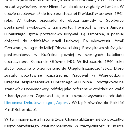
został wywieziony przez Niemców do obozu zagłady w Bełżcu. W
obozie przebywał aż do jego ostatecznej likwidacji w połowie 1943
roku. W trakcie przejazdu do obozu zagłady w Sobiborze
postanowił wyskoczyć z transportu. Powrócił w rejon Janowa
Lubelskiego, gdzie początkowo ukrywał się samotnie, a później
dołączył do oddziałów Armii Ludowej. Po wkroczeniu Armii
Czerwonej wstąpił do Milicji Obywatelskiej. Początkowo służył jako
posterunkowy w Kraśniku, później w szeregach batalionu
operacyjnego Komendy Głównej MO. W listopadzie 1944 roku
złożył podanie o przeniesienie do Urzędu Bezpieczeństwa, które
zostało pozytywnie rozpatrzone. Pracował w Wojewódzkim
Urzędzie Bezpieczeństwa Publicznego w Lublinie – początkowo na
stanowisku wywiadowcy, później jako referent w wydziale do walki
z bandytyzmem. Zajmował się m.in. rozpracowywaniem oddziału
Hieronima Dekutowskiego „Zapory”
. Wstąpił również do Polskiej
Partii Robotniczej.
W tym momencie z historią życia Chaima zbliżamy się do początku
książki Wrońskiego, czyli morderstwa. W rzeczywistości 19 marca