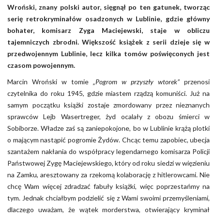
Wroński, znany polski autor, sięgnął po ten gatunek, tworząc
serię retrokryminałów osadzonych w Lublinie, gdzie główny
bohater, komisarz Zyga Maciejewski, staje w obliczu
tajemniczych zbrodni. Większość książek z serii dzieje się w
przedwojennym Lublinie, lecz kilka tomów poświęconych jest
czasom powojennym.
Marcin Wroński w tomie
„Pogrom w przyszły wtorek”
przenosi
czytelnika do roku 1945, gdzie miastem rządzą komuniści. Już na
samym początku książki zostaje zmordowany przez nieznanych
sprawców Lejb Wasertreger, żyd ocalały z obozu śmierci w
Sobiborze. Władze zaś są zaniepokojone, bo w Lublinie krążą plotki
o mającym nastąpić pogromie Żydów. Chcąc temu zapobiec, ubecja
szantażem nakłania do współpracy legendarnego komisarza Policji
Państwowej Zygę Maciejewskiego, który od roku siedzi w więzieniu
na Zamku, aresztowany za rzekomą kolaborację z hitlerowcami. Nie
chcę Wam więcej zdradzać fabuły książki, więc poprzestańmy na
tym. Jednak chciałbym podzielić się z Wami swoimi przemyśleniami,
dlaczego uważam, że wątek morderstwa, otwierający kryminał