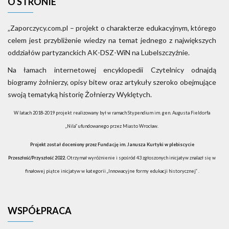
O STRONIE
„Zaporczycy.com.pl – projekt o charakterze edukacyjnym, którego
celem jest przybliżenie wiedzy na temat jednego z największych
oddziałów partyzanckich AK-DSZ-WiN na Lubelszczyźnie.
Na łamach internetowej encyklopedii Czytelnicy odnajdą
biogramy żołnierzy, opisy bitew oraz artykuły szeroko obejmujące
swoją tematyką historię Żołnierzy Wyklętych.
W latach 2018-2019 projekt realizowany był w ramach Stypendium im. gen. Augusta Fieldorfa
„Nila” ufundowanego przez Miasto Wrocław.
Projekt został doceniony przez Fundację im. Janusza Kurtyki w plebiscycie
Przeszłość/Przyszłość 2022.
Otrzymał wyróżnienie i spośród 43 zgłoszonych inicjatyw znalazł się w
finałowej piątce inicjatyw w kategorii „Innowacyjne formy edukacji historycznej” .
WSPÓŁPRACA