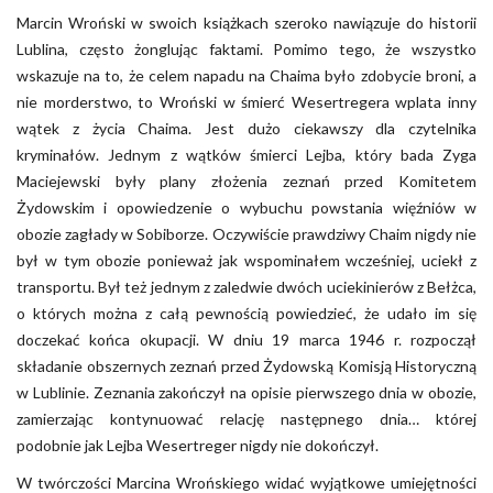
Marcin Wroński w swoich książkach szeroko nawiązuje do historii
Lublina, często żonglując faktami. Pomimo tego, że wszystko
wskazuje na to, że celem napadu na Chaima było zdobycie broni, a
nie morderstwo, to Wroński w śmierć Wesertregera wplata inny
wątek z życia Chaima. Jest dużo ciekawszy dla czytelnika
kryminałów. Jednym z wątków śmierci Lejba, który bada Zyga
Maciejewski były plany złożenia zeznań przed Komitetem
Żydowskim i opowiedzenie o wybuchu powstania więźniów w
obozie zagłady w Sobiborze. Oczywiście prawdziwy Chaim nigdy nie
był w tym obozie ponieważ jak wspominałem wcześniej, uciekł z
transportu. Był też jednym z zaledwie dwóch uciekinierów z Bełżca,
o których można z całą pewnością powiedzieć, że udało im się
doczekać końca okupacji. W dniu 19 marca 1946 r. rozpoczął
składanie obszernych zeznań przed Żydowską Komisją Historyczną
w Lublinie. Zeznania zakończył na opisie pierwszego dnia w obozie,
zamierzając kontynuować relację następnego dnia… której
podobnie jak Lejba Wesertreger nigdy nie dokończył.
W twórczości Marcina Wrońskiego widać wyjątkowe umiejętności