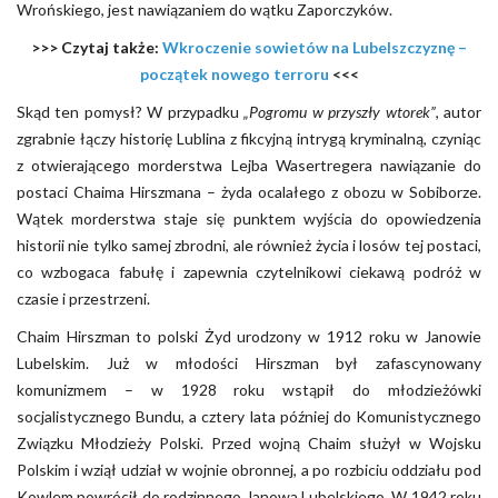
Wrońskiego, jest nawiązaniem do wątku Zaporczyków.
>>> Czytaj także:
Wkroczenie sowietów na Lubelszczyznę –
początek nowego terroru
<<<
Skąd ten pomysł? W przypadku
„Pogromu w przyszły wtorek”
, autor
zgrabnie łączy historię Lublina z fikcyjną intrygą kryminalną, czyniąc
z otwierającego morderstwa Lejba Wasertregera nawiązanie do
postaci Chaima Hirszmana – żyda ocalałego z obozu w Sobiborze.
Wątek morderstwa staje się punktem wyjścia do opowiedzenia
historii nie tylko samej zbrodni, ale również życia i losów tej postaci,
co wzbogaca fabułę i zapewnia czytelnikowi ciekawą podróż w
czasie i przestrzeni.
Chaim Hirszman to polski Żyd urodzony w 1912 roku w Janowie
Lubelskim. Już w młodości Hirszman był zafascynowany
komunizmem – w 1928 roku wstąpił do młodzieżówki
socjalistycznego Bundu, a cztery lata później do Komunistycznego
Związku Młodzieży Polski. Przed wojną Chaim służył w Wojsku
Polskim i wziął udział w wojnie obronnej, a po rozbiciu oddziału pod
Kowlem powrócił do rodzinnego Janowa Lubelskiego. W 1942 roku