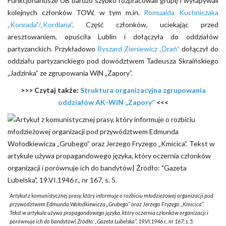
Funkcjonariusze UB bardzo szybko rozpracowali grupę i wyłapywali
kolejnych członków TOW, w tym m.in.
Romualda Kuchniczaka
„Konrada”/„Kordiana”
. Część członków, uciekając przed
aresztowaniem, opuściła Lublin i dołączyła do oddziałów
partyzanckich. Przykładowo
Ryszard Zieniewicz „Drań”
dołączył do
oddziału partyzanckiego pod dowództwem Tadeusza Skraińskiego
„Jadzinka” ze zgrupowania WiN „Zapory”.
>>> Czytaj także:
Struktura organizacyjna zgrupowania
oddziałów AK-WiN „Zapory”
<<<
Artykuł z komunistycznej prasy, który informuje o rozbiciu młodzieżowej organizacji pod
przywództwem Edmunda Wołodkiewicza „Grubego” oraz Jerzego Fryzego „Kmicica”.
Tekst w artykule używa propagandowego języka, który oczernia członków organizacji i
porównuje ich do bandytów| Źródło: „Gazeta Lubelska”, 19.VI.1946 r., nr 167, s. 5.