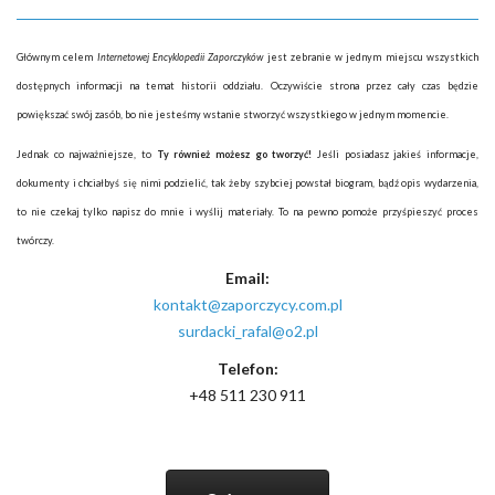
Głównym celem
Internetowej Encyklopedii Zaporczyków
jest zebranie w jednym miejscu wszystkich
dostępnych informacji na temat historii oddziału. Oczywiście strona przez cały czas będzie
powiększać swój zasób, bo nie jesteśmy wstanie stworzyć wszystkiego w jednym momencie.
Jednak co najważniejsze, to
Ty również możesz go tworzyć!
Jeśli posiadasz jakieś informacje,
dokumenty i chciałbyś się nimi podzielić, tak żeby szybciej powstał biogram, bądź opis wydarzenia,
to nie czekaj tylko napisz do mnie i wyślij materiały. To na pewno pomoże przyśpieszyć proces
twórczy.
Email:
kontakt@zaporczycy.com.pl
surdacki_rafal@o2.pl
Telefon:
+48 511 230 911