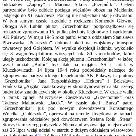
oddziałów „Zapory” i Mariana Sikory „Przepiórki”. Celem
partyzantów było odbicie pociągu więźniów obozu na Majdanku
jadącego do
KL
Auschwitz
. Pociąg nie nadjechał i akcję odwołano.
W tym samym czasie, zgodnie z rozkazem Komendy Głównej
Okręgu AK Lublin pluton „Grzechotnika” podporządkował się
rozkazom zgrupowaniu 15. pułku piechoty legionów z Inspektoratu
AK Puławy. W maju 1945 roku patrol wraz z oddziałem Stanisława
Piwowarka „Puszczyka” dokonał akcji na wojskowy transport
towarowy pod Gołębiem. W wyniku eksplozji ładunku wykoleiło
się 8 wagonów-platform wiozących ok. 80 samochodów, które
uległy uszkodzeniu. Kolejną akcją plutonu „Grzechotnika”, w której
wziął udział „Bufor” był atak na majątek SS i tartak w
Kluczkowicach. 14 lipca 1944 roku pododdziały należące do
zgrupowania partyzanckiego Inspektoratu AK Puławy, tj. plutony
„Grzechotnika”, Jana Targosińskiego „Hektora” i Bolesława
Frańczaka „Argila” zaatakowały w skoordynowanym ataku szereg
budynków znajdujących się w okolicy Kluczkowic. W czasie walki
o tartak zginęli Mieczysław Cieszkowski „Grzechotnik” oraz
Tadeusz Malinowski „Jacek”. W czasie akcji „Burza” patrol
„Grzechotnika”, już pod nowym dowództwem Konstantego
Wójcika „Chińczyka”, operował na terenie Urzędowa w ramach
zgrupowania oddziałów pod dowództwem Stefana Rolli „Stena”.
Stoczył tam szereg potyczek z Niemcami wyzwalając miejscowość,
zaś 25 lipca wziął udział w starciu z dużym oddziałem własowców
na Zakościelnym
[4]
. 28 lipca 1944 roku, po wkroczeniu sowietów