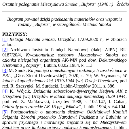
Ostatnie pożegnanie Mieczysława Smoka „Bufora” (1946 r.) | Źród
Biogram powstał dzięki przekazaniu materiałów oraz wsparciu
rodziny „Bufora”, w szczególności Michała Smoka
PRZYPISY:
[1]
Relacja Michała Smoka
, Urzędów, 17.09.2020 r., w zbiorach
autora.
[2]
Archiwum Instytutu Pamięci Narodowej (dalej: AIPN) BU
0187/20/4,
Kwestionariusz osobowy Mieczysława Smoka na
członka nielegalnej organizacji AK-WiN pod dow. Dekutowskiego
Hieronima „Zapory”,
Lublin, 08.02.1984, k. 113.
[3]
M. Smok,
Ku pamięci o niezłomnym i rodzinnych zaszłościach w
PRL,
„Głos Ziemi Urzędowskiej”, 2020, s. 79; W. Szymanek,
W
latach okupacji niemieckiej 1939-1944
[w:]
Dzieje Urzędowa,
pod
red. R. Szczygieł, M. Surdacki, Lublin-Urzędów 2011, s. 386.
[4]
K. Wójcik,
Działania sabotażowo-dywersyjne Kedywu AK z
Urzędowa
[w:]
Urzędów w latach okupacji niemieckiej 1939-1944
,
pod red. Z. Mańkowski, Urzędów 1988, s. 102-147; I. Caban,
Oddziały partyzanckie AK 15 pp „Wilków”,
Lublin 1994, s. 64-104.
[5]
Postanowienie o umorzeniu śledztwa Oddziałowej Komisji
Ścigania Zbrodni przeciwko Narodowi Polskiemu w Lublinie w
sprawie fizycznego i moralnego znęcania się na Mieczysławem
Smokiem przez funkcjonariuszy państwa komunistycznego
, Lublin,