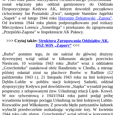
został włączony jako oddział garnizonowy do Oddziału
Dyspozycyjnego Kedywu AK, którym dowodził początkowo
cichociemny Jan Poznański „Ewa”, następnie Stanisław Jagielski
„Siapek” a od lutego 1944 roku
Hieronim Dekutowski „Zapora”
.
Od kwietnia 1944 roku pluton podporządkowano pod rozkazy
Mieczysława Lorenca „Szmerlinga” i przekazano do zgrupowania
„Przepiórki-Zagona” w Inspektoracie AK Puławy.
>>> Czytaj także:
Struktura Zgrupowania Oddziałów AK-
DSZ-WiN „Zapory”
<<<
„Bufor” pomimo tego, że nie należał do głównej drużyny
dywersyjnej wziął udział w kilkunastu akcjach przeciwko
Niemcom. 10 września 1943 roku „Bufor” wraz z oddziałem
„Grzechotnika” zaatakował obóz Baudienstu w Chodlu, a miesiąc
później osłaniał zrzut na placówce Borów w Radlinie (12
października 1943 r.). 21 listopada 1943 roku na linii kolejowej
Dęblin–Lublin w pobliżu stacji kolejowej Sadurki, oddział
dyspozycyjny Kedywu pod dowództwem „Siapka” wysadził pociąg
pospieszny z urlopowanymi (tzw. Urlaubzug) relacji Lipsk- Kowel.
W noc sylwestrową z 1943/1944 roku patrol podjął próbę
wysadzenia kolejnego pociągu Urlaubzug na linii kolejowej Lublin-
Rozwadów pod Wilkołazem. Z powodu błędu partyzantów ładunek
wybuchł przedwcześnie uszkadzając wyłącznie tory. W kwietniu
1944 roku cały pluton „Grzechotnika” wziął udział w koncentracji