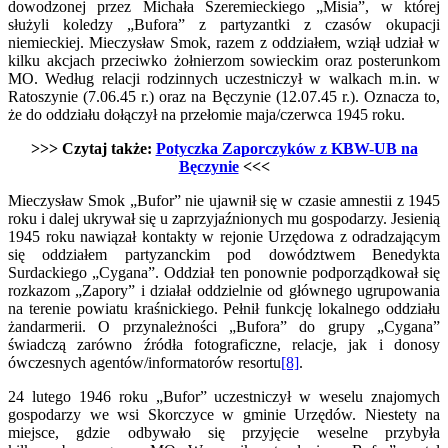
dowodzonej przez Michała Szeremieckiego „Misia”, w której
służyli koledzy „Bufora” z partyzantki z czasów okupacji
niemieckiej. Mieczysław Smok, razem z oddziałem, wziął udział w
kilku akcjach przeciwko żołnierzom sowieckim oraz posterunkom
MO. Według relacji rodzinnych uczestniczył w walkach m.in. w
Ratoszynie (7.06.45 r.) oraz na Bęczynie (12.07.45 r.). Oznacza to,
że do oddziału dołączył na przełomie maja/czerwca 1945 roku.
>>> Czytaj także:
Potyczka Zaporczyków z KBW-UB na
Bęczynie
<<<
Mieczysław Smok „Bufor” nie ujawnił się w czasie amnestii z 1945
roku i dalej ukrywał się u zaprzyjaźnionych mu gospodarzy. Jesienią
1945 roku nawiązał kontakty w rejonie Urzędowa z odradzającym
się oddziałem partyzanckim pod dowództwem Benedykta
Surdackiego „Cygana”. Oddział ten ponownie podporządkował się
rozkazom „Zapory” i działał oddzielnie od głównego ugrupowania
na terenie powiatu kraśnickiego. Pełnił funkcję lokalnego oddziału
żandarmerii. O przynależności „Bufora” do grupy „Cygana”
świadczą zarówno źródła fotograficzne, relacje, jak i donosy
ówczesnych agentów/informatorów resortu
[8]
.
24 lutego 1946 roku „Bufor” uczestniczył w weselu znajomych
gospodarzy we wsi Skorczyce w gminie Urzędów. Niestety na
miejsce, gdzie odbywało się przyjęcie weselne przybyła