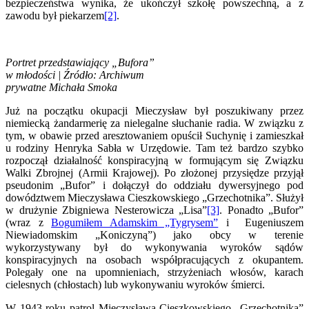
bezpieczeństwa wynika, że ukończył szkołę powszechną, a z
zawodu był piekarzem
[2]
.
Portret przedstawiający „Bufora”
w młodości | Źródło: Archiwum
prywatne Michała Smoka
Już na początku okupacji Mieczysław był poszukiwany przez
niemiecką żandarmerię za nielegalne słuchanie radia. W związku z
tym, w obawie przed aresztowaniem opuścił Suchynię i zamieszkał
u rodziny Henryka Sabła w Urzędowie. Tam też bardzo szybko
rozpoczął działalność konspiracyjną w formującym się Związku
Walki Zbrojnej (Armii Krajowej). Po złożonej przysiędze przyjął
pseudonim „Bufor” i dołączył do oddziału dywersyjnego pod
dowództwem Mieczysława Cieszkowskiego „Grzechotnika”. Służył
w drużynie Zbigniewa Nesterowicza „Lisa”
[3]
. Ponadto „Bufor”
(wraz z
Bogumiłem Adamskim „Tygrysem”
i Eugeniuszem
Niewiadomskim „Koniczyną”) jako obcy w terenie
wykorzystywany był do wykonywania wyroków sądów
konspiracyjnych na osobach współpracujących z okupantem.
Polegały one na upomnieniach, strzyżeniach włosów, karach
cielesnych (chłostach) lub wykonywaniu wyroków śmierci.
W 1943 roku patrol Mieczysława Cieszkowskiego „Grzechotnika”