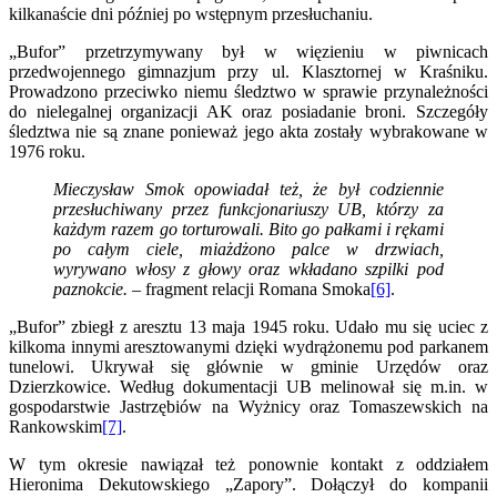
kilkanaście dni później po wstępnym przesłuchaniu.
„Bufor” przetrzymywany był w więzieniu w piwnicach
przedwojennego gimnazjum przy ul. Klasztornej w Kraśniku.
Prowadzono przeciwko niemu śledztwo w sprawie przynależności
do nielegalnej organizacji AK oraz posiadanie broni. Szczegóły
śledztwa nie są znane ponieważ jego akta zostały wybrakowane w
1976 roku.
Mieczysław Smok opowiadał też, że był codziennie
przesłuchiwany przez funkcjonariuszy UB, którzy za
każdym razem go torturowali. Bito go pałkami i rękami
po całym ciele, miażdżono palce w drzwiach,
wyrywano włosy z głowy oraz wkładano szpilki pod
paznokcie. –
fragment relacji Romana Smoka
[6]
.
„Bufor” zbiegł z aresztu 13 maja 1945 roku. Udało mu się uciec z
kilkoma innymi aresztowanymi dzięki wydrążonemu pod parkanem
tunelowi. Ukrywał się głównie w gminie Urzędów oraz
Dzierzkowice. Według dokumentacji UB melinował się m.in. w
gospodarstwie Jastrzębiów na Wyżnicy oraz Tomaszewskich na
Rankowskim
[7]
.
W tym okresie nawiązał też ponownie kontakt z oddziałem
Hieronima Dekutowskiego „Zapory”. Dołączył do kompanii