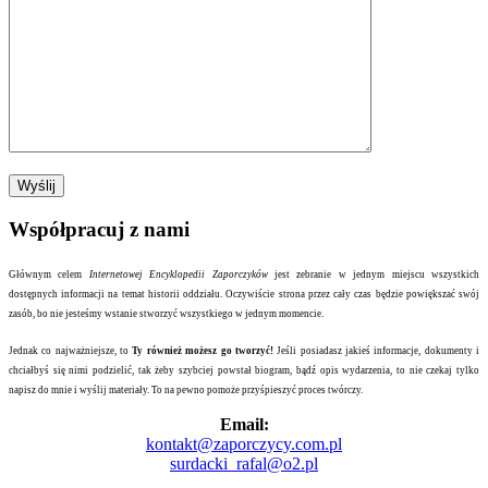
Współpracuj z nami
Głównym celem
Internetowej Encyklopedii Zaporczyków
jest zebranie w jednym miejscu wszystkich
dostępnych informacji na temat historii oddziału. Oczywiście strona przez cały czas będzie powiększać swój
zasób, bo nie jesteśmy wstanie stworzyć wszystkiego w jednym momencie.
Jednak co najważniejsze, to
Ty również możesz go tworzyć!
Jeśli posiadasz jakieś informacje, dokumenty i
chciałbyś się nimi podzielić, tak żeby szybciej powstał biogram, bądź opis wydarzenia, to nie czekaj tylko
napisz do mnie i wyślij materiały. To na pewno pomoże przyśpieszyć proces twórczy.
Email:
kontakt@zaporczycy.com.pl
surdacki_rafal@o2.pl