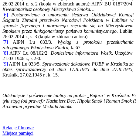
26.02.2014 r., s. 2 (kopia w zbiorach autora); AIPN BU 0187/20/4,
Kwestionariusz osobowy Mieczysława Smoka…
[6]
Postanowienie o umorzeniu śledztwa Oddziałowej Komisji
Ścigania Zbrodni przeciwko Narodowi Polskiemu w Lublinie w
sprawie fizycznego i moralnego znęcania się na Mieczysławem
Smokiem przez funkcjonariuszy państwa komunistycznego
, Lublin,
26.02.2014 r., s. 3 (kopia w zbiorach autora).
[7]
AIPN Lu 033/3,
Wyciąg z protokołu przesłuchania
zatrzymanego Władysława Pludra
, k. 67.
[8]
AIPN Lu 08/102/2,
Doniesienie informatora Wosik
, Urzędów,
21.03.1946 r., k .90.
[9]
AIPN Lu 033/5,
Sprawozdanie dekadowe PUBP w Kraśniku za
okres sprawozdawczy od dnia 17.II.1945 do dnia 27.II.1945
,
Kraśnik, 27.02.1945 r., k. 15.
Odsłonięcie i poświęcenie tablicy na grobie „Bufora” w Kraśniku. P
tyłu stoją (od prawej): Kazimierz Dec, Hipolit Smok i Roman Smok (
Archiwum prywatne Michała Smoka
Relacje filmowe
Miejsca pamięci