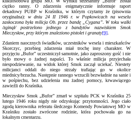
kilkuosobowa grupa MO. W wyniku strzelaniny „Bufor” został
ciężko ranny. O zdarzeniu enigmatycznie informuje raport
dekadowy PUBP w Kraśniku, w którym czytamy że (pisownia
oryginalna):
w dniu 24 II 1946 r. w Popkowicach na weselu
zaskoczona była milicja Ob. przez bandę „Cygana”. W toku walki
/zginął/ postrzelono jednego z bandytów nazwiskiem Smok
Mieczysław, przy którym znaleziono pistolet i granaty
[9]
.
Zdaniem naocznych świadków, uczestników wesela i mieszkańców
Skorczyc, przebieg zdarzenia miał trochę inny charakter. W
przyjęciu „Bufor” uczestniczył samotnie, jako zaproszony gość i nie
było mowy o żadnej napaści. To właśnie milicja przyjechała
niespodziewanie, na widok której Smok zaczął uciekać. Niestety
milicjanci oddali do niego strzały trafiając go w okolice
miednicy/brzucha. Następnie rannego wrzucili bezwładnie na sanie i
w pośpiechu, bez udzielenia mu żadnej pomocy, krwawiącego
zawieźli do Kraśnika.
Mieczysław Smok „Bufor” zmarł w szpitalu PCK w Kraśniku 25
lutego 1946 roku nigdy nie odzyskując przytomności. Jego ciało
zgodą kierownika referatu śledczego Komendy Powiatowej MO w
Kraśniku zostało zwrócone rodzinie, która pochowała go na
lokalnym cmentarzu.