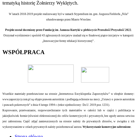
tematyką historię Żołnierzy Wyklętych.
W latach 2018-2019 projekt realizowany był w ramach Stypendium im. gen. Augusta Fieldorfa „Nila”
ufundowanego przez Miasto Wrocław.
Projekt został doceniony przez Fundację im. Janusza Kurtyki w plebiscycie Przeszłość/Przyszłość 2022.
Otrzymał wyróżnienie i spośród 43 zgłoszonych inicjatyw znalazł się w finałowej piątce inicjatyw w kategorii
„Innowacyjne formy edukacji historycznej” .
WSPÓŁPRACA
Wszelkie materiały przedstawione na stronie „Internetowa Encyklopedia Zaporczyków” w obrębie domeny:
www.zaporczycy.com.pl są objęte prawem autorskim i podlegają ochronie na mocy „Ustawy o prawie autorskim
i prawach pokrewnych” z dnia 4 lutego 1994 r. (tekst ujednolicony: Dz.U. 2019 poz. 1231).
Kopiowanie, przetwarzanie, rozpowszechnianie tych materiałów w całości lub w części i publikacja w
jakiejkolwiek formie (również elektronicznej) do celów komercyjnych i prywatnych, bez zgody autora serwisu
jest zabroniona. Część zdjęć zamieszczonych na stronie należy do prywatnych zbiorów, w związku z ich
wykorzystaniem w celach prywatnych należy poinformować autora.
Wykorzystanie komercyjne zabronione.
Strona główna