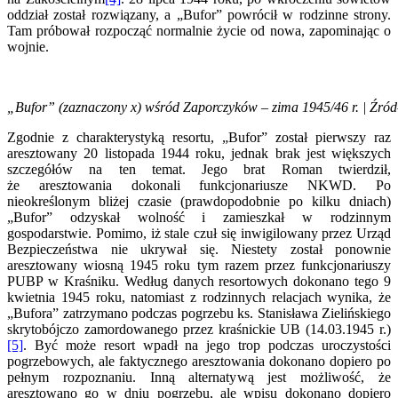
oddział został rozwiązany, a „Bufor” powrócił w rodzinne strony.
Tam próbował rozpocząć normalnie życie od nowa, zapominając o
wojnie.
„Bufor” (zaznaczony x) wśród Zaporczyków – zima 1945/46 r. | Źr
Zgodnie z charakterystyką resortu, „Bufor” został pierwszy raz
aresztowany 20 listopada 1944 roku, jednak brak jest większych
szczegółów na ten temat. Jego brat Roman twierdził,
że aresztowania dokonali funkcjonariusze NKWD. Po
nieokreślonym bliżej czasie (prawdopodobnie po kilku dniach)
„Bufor” odzyskał wolność i zamieszkał w rodzinnym
gospodarstwie. Pomimo, iż stale czuł się inwigilowany przez Urząd
Bezpieczeństwa nie ukrywał się. Niestety został ponownie
aresztowany wiosną 1945 roku tym razem przez funkcjonariuszy
PUBP w Kraśniku. Według danych resortowych dokonano tego 9
kwietnia 1945 roku, natomiast z rodzinnych relacjach wynika, że
„Bufora” zatrzymano podczas pogrzebu ks. Stanisława Zielińskiego
skrytobójczo zamordowanego przez kraśnickie UB (14.03.1945 r.)
[5]
. Być może resort wpadł na jego trop podczas uroczystości
pogrzebowych, ale faktycznego aresztowania dokonano dopiero po
pełnym rozpoznaniu. Inną alternatywą jest możliwość, że
aresztowano go w dniu pogrzebu, ale wpisu dokonano dopiero