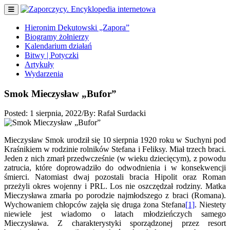
Hieronim Dekutowski „Zapora”
Biogramy żołnierzy
Kalendarium działań
Bitwy | Potyczki
Artykuły
Wydarzenia
Smok Mieczysław „Bufor”
Posted:
1 sierpnia, 2022
/
By:
Rafał Surdacki
Mieczysław Smok urodził się 10 sierpnia 1920 roku w Suchyni pod
Kraśnikiem w rodzinie rolników Stefana i Feliksy. Miał trzech braci.
Jeden z nich zmarł przedwcześnie (w wieku dziecięcym), z powodu
zatrucia, które doprowadziło do odwodnienia i w konsekwencji
śmierci. Natomiast dwaj pozostali bracia Hipolit oraz Roman
przeżyli okres wojenny i PRL. Los nie oszczędzał rodziny. Matka
Mieczysława zmarła po porodzie najmłodszego z braci (Romana).
Wychowaniem chłopców zajęła się druga żona Stefana
[1]
. Niestety
niewiele jest wiadomo o latach młodzieńczych samego
Mieczysława. Z charakterystyki sporządzonej przez resort