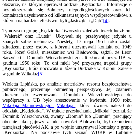
obszarze, na którym operował oddział „Kędziorka”. Informacje o
przemieszczaniu się żołnierzy niepodległościowych oraz ich
kontaktach uzyskiwano od kilkunastu tajnych współpracowników, z
których najbardziej efektywni byli „Jastrząb” i „Dąb”
[4]
.
Tymczasem grupę „Kędziorka” tworzyło zaledwie trzech ludzi: on,
„Walerek” oraz „Lutek”. Ukrywali się, przebywając jedynie u
znanych sobie meliniarzy. Niestety, 17 maja 1951 roku zostali
zdradzeni przez osoby, z którymi utrzymywali kontakt od 1949
roku. Józef Gołaś, mieszkaniec wsi Białowoda, sądził, że Leon
Sarzyński i Dominik Wierzchowski zostali złamani przez UB w
grudniu 1950 roku. To oni mieli być przyczyną tragedii grupy
„Kędziorka”, która nocowała u Józefa Dudziaka w Kolonii Zalesie
w gminie Wilkołaz
[5]
.
Wioletta Lipińska, po analizie materiałów resortu bezpieczeństwa
publicznego, prezentuje odmienną perspektywę. Jej zdaniem
kluczem do zwerbowania Dominika Wierzchowskiego do
współpracy z UB było aresztowanie w kwietniu 1950 roku
Mikołaja Malinowskiego „Mikołaja”
, który również należał do
oddziału „Kędziorka”. W trakcie przesłuchania „Mikołaj” zeznał, że
Dominik Wierzchowski, zwany „Domin” lub „Dumin”, pracujący
obecnie jako gajowy z miejscowości Białowoda, był członkiem
tamtejszej placówki AK, a po wojnie utrzymywał kontakty z grupą
„Kędziorka”. Na podstawie tych zeznań WUBP w Lublinie