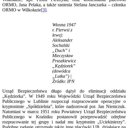
ORMO, Jana Pelaka, a także ranienia Stefana Janczarka – członka
ORMO w Wilkołazie
[3]
.
Wiosna 1947
r. Pierwsi z
lewej:
Aleksander
Sochalski
„Duch” i
Mieczysław
Pruszkiewicz
„Kędziorek”
(dowódca
„Lutka”) |
Źródło: IPN
Urząd Bezpieczeństwa długo dążył do eliminacji oddziału
„Kędziorka”. W 1949 roku Wojewódzki Urząd Bezpieczeństwa
Publicznego w Lublinie rozpoczął rozpracowanie operacyjne o
kryptonimie „Spółdzielnia”, które nadzorował por. Jan Niemczuk.
Natomiast w marcu 1951 roku Powiatowy Urząd Bezpieczeństwa
Publicznego w Kraśniku postanowił przeprowadzić odrębne
rozpracowanie tej grupy i nadał mu kryptonim „Uciekinierzy”.
Podobne zadanie otrzymały także inne placówki UB, działające na