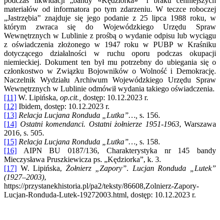
podczas likwidacji „bandy «Kędziorka»” i braku cenniejszych
materiałów od informatora po tym zdarzeniu. W teczce roboczej
„Jastrzębia” znajduje się jego podanie z 25 lipca 1988 roku, w
którym zwraca się do Wojewódzkiego Urzędu Spraw
Wewnętrznych w Lublinie z prośbą o wydanie odpisu lub wyciągu
z oświadczenia złożonego w 1947 roku w PUBP w Kraśniku
dotyczącego działalności w ruchu oporu podczas okupacji
niemieckiej. Dokument ten był mu potrzebny do ubiegania się o
członkostwo w Związku Bojowników o Wolność i Demokrację.
Naczelnik Wydziału Archiwum Wojewódzkiego Urzędu Spraw
Wewnętrznych w Lublinie odmówił wydania takiego oświadczenia.
[11]
W. Lipińska,
op.cit.,
dostęp: 10.12.2023 r.
[12]
Ibidem
,
dostęp: 10.12.2023 r.
[13]
Relacja Lucjana Ronduda „Lutka”…,
s. 156.
[14]
Ostatni komendanci. Ostatni żołnierze 1951-1963
, Warszawa
2016, s. 505.
[15]
Relacja Lucjana Ronduda „Lutka”…,
s. 158.
[16]
AIPN BU 0187/136, Charakterystyka nr 145 bandy
Mieczysława Pruszkiewicza ps. „Kędziorka”, k. 3.
[17]
W. Lipińska,
Żołnierz „Zapory”. Lucjan Ronduda „Lutek”
(1927–2003)
,
https://przystanekhistoria.pl/pa2/teksty/86608,Zolnierz-Zapory-
Lucjan-Ronduda-Lutek-19272003.html, dostęp: 10.12.2023 r.