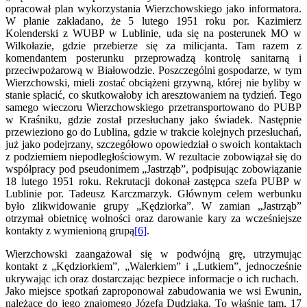
opracował plan wykorzystania Wierzchowskiego jako informatora.
W planie zakładano, że 5 lutego 1951 roku por. Kazimierz
Kolenderski z WUBP w Lublinie, uda się na posterunek MO w
Wilkołazie, gdzie przebierze się za milicjanta. Tam razem z
komendantem posterunku przeprowadzą kontrolę sanitarną i
przeciwpożarową w Białowodzie. Poszczególni gospodarze, w tym
Wierzchowski, mieli zostać obciążeni grzywną, której nie byliby w
stanie spłacić, co skutkowałoby ich aresztowaniem na tydzień. Tego
samego wieczoru Wierzchowskiego przetransportowano do PUBP
w Kraśniku, gdzie został przesłuchany jako świadek. Następnie
przewieziono go do Lublina, gdzie w trakcie kolejnych przesłuchań,
już jako podejrzany, szczegółowo opowiedział o swoich kontaktach
z podziemiem niepodległościowym. W rezultacie zobowiązał się do
współpracy pod pseudonimem „Jastrząb”, podpisując zobowiązanie
18 lutego 1951 roku. Rekrutacji dokonał zastępca szefa PUBP w
Lublinie por. Tadeusz Karczmarzyk. Głównym celem werbunku
było zlikwidowanie grupy „Kędziorka”. W zamian „Jastrząb”
otrzymał obietnicę wolności oraz darowanie kary za wcześniejsze
kontakty z wymienioną grupą
[6]
.
Wierzchowski zaangażował się w podwójną grę, utrzymując
kontakt z „Kędziorkiem”, „Walerkiem” i „Lutkiem”, jednocześnie
ukrywając ich oraz dostarczając bezpiece informacje o ich ruchach.
Jako miejsce spotkań zaproponował zabudowania we wsi Ewunin,
należące do jego znajomego Józefa Dudziaka. To właśnie tam, 17