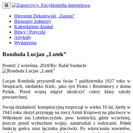
Hieronim Dekutowski „Zapora”
Biogramy żołnierzy
Kalendarium działań
Bitwy | Potyczki
Artykuły
Wydarzenia
Ronduda Lucjan „Lutek”
Posted:
2 września, 2018
/
By:
Rafał Surdacki
Lucjan Ronduda przyszedł na świat 7 października 1927 roku w
Strupicach, niedaleko Kielc, jako syn Piotra i Bronisławy z domu
Pytlak. Przed wojną zdążył ukończyć cztery klasy szkoły
powszechnej.
Swoją działalność konspiracyjną rozpoczął w wieku 16 lat, kiedy w
1943 roku złożył przysięgę na rzecz Armii Krajowej na placówce w
Wilkołazie (na Lubelszczyźnie, pow. kraśnicki), gdzie wcześniej,
jeszcze przed wybuchem wojny, zamieszkał z rodzicami. Pełnił
funkcję gońca oraz łącznika placówki. Po wkroczeniu sowietów,