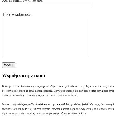
Adres email (wymagane)
Treść wiadomości
Współpracuj z nami
Głównym celem
Internetowej Encyklopedii Zaporczyków
jest zebranie w jednym miejscu wszystkich
dostępnych informacji na temat historii oddziału. Oczywiście strona przez cały czas będzie powiększać swój
zasób, bo nie jesteśmy wstanie stworzyć wszystkiego w jednym momencie.
Jednak co najważniejsze, to
Ty również możesz go tworzyć!
Jeśli posiadasz jakieś informacje, dokumenty i
chciałbyś się nimi podzielić, tak żeby szybciej powstał biogram, bądź opis wydarzenia, to nie czekaj tylko
napisz do mnie i wyślij materiały. To na pewno pomoże przyśpieszyć proces twórczy.