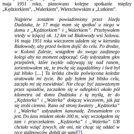
maja 1951 roku, planowano kolejne spotkanie między
„Kędziorkiem”, „Walerkiem”, Wierzchowskim a „Lutkiem”.
Najpierw zostałem powiadomiony przez Józefa
Dudziaka, że 17 maja mam się spotkać u niego w
domu z „Kędziorkiem” i „Walerkiem”. Przebywałem
wtedy w leżącej ok. 12 km od Białowody wsi Solowa.
16 maja 1951 roku wieczorem udałem się w kierunku
Białowody, aby przed świtem dojść do celu. Po drodze,
w Kolonii Zalesie, wstąpiłem do swego zaufanego
kolegi aby na moment odpocząć. Gdy usłyszałem głos
przepiórek, które zwykle odzywają się nad ranem,
zorientowałem się, że trochę się zagadaliśmy i świt był
już blisko
[…]
Ta krótka chwila poświęcona koledze
uratowała mi życie. Bo gdy byłem już blisko celu,
zaczęło mi się rozwidniać. Nie chcąc być zauważonym
przez sąsiadów, zaczaiłem się w odległości około pół
kilometra od domu Dudziaka z tą myślą, że do
„Kędziorka” i „Walerka” dołączę wieczorem, jak już
się zrobi ciemno. Rano od strony kwatery „Kędziorka”
i „Walerka” usłyszałem kanonadę. Zrozumiałem co
jest. Do lasu miałem około 300 m, więc wczołgałem się
tam i przeczekałem. „Kędziorka” i „Walerka” UB
chciało wziąć żywych, ale oni, nie chcąc się oddać w
ręce stalinowców, dobili się sami
[7]
.