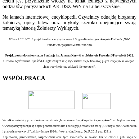
celem jest przybliżenie wiedzy na temat jednego z największych
oddziałów partyzanckich AK-DSZ-WiN na Lubelszczyźnie.
Na łamach internetowej encyklopedii Czytelnicy odnajdą biogramy
żołnierzy, opisy bitew oraz artykuły szeroko obejmujące swoją
tematyką historię Żołnierzy Wyklętych.
W latach 2018-2019 projekt realizowany był w ramach Stypendium im. gen. Augusta Fieldorfa „Nila”
ufundowanego przez Miasto Wrocław.
Projekt został doceniony przez Fundację im. Janusza Kurtyki w plebiscycie Przeszłość/Przyszłość 2022.
Otrzymał wyróżnienie i spośród 43 zgłoszonych inicjatyw znalazł się w finałowej piątce inicjatyw w kategorii
„Innowacyjne formy edukacji historycznej” .
WSPÓŁPRACA
Wszelkie materiały przedstawione na stronie „Internetowa Encyklopedia Zaporczyków” w obrębie domeny:
www.zaporczycy.com.pl są objęte prawem autorskim i podlegają ochronie na mocy „Ustawy o prawie autorskim
i prawach pokrewnych” z dnia 4 lutego 1994 r. (tekst ujednolicony: Dz.U. 2019 poz. 1231).
Kopiowanie, przetwarzanie, rozpowszechnianie tych materiałów w całości lub w części i publikacja w