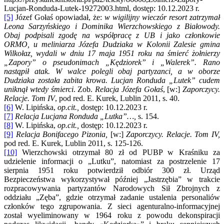
Lucjan-Ronduda-Lutek-19272003.html, dostęp: 10.12.2023 r.
[5]
Józef Gołaś opowiadał, że:
w wigilijny wieczór resort zatrzymał
Leona Sarzyńskiego i Dominika Wierzchowskiego z Białowody.
Obaj podpisali zgodę na współpracę z UB i jako członkowie
ORMO, u meliniarza Józefa Dudziaka w Kolonii Zalesie gmina
Wilkołaz, wydali w dniu 17 maja 1951 roku na śmierć żołnierzy
„Zapory” o pseudonimach „Kędziorek” i „Walerek”. Rano
nastąpił atak. W walce polegli obaj partyzanci, a w oborze
Dudziaka została zabita krowa. Lucjan Ronduda „Lutek” cudem
uniknął wtedy śmierci
. Zob.
Relacja Józefa Gołaś
, [w:]
Zaporczycy.
Relacje. Tom IV
, pod red. E. Kurek, Lublin 2011, s. 40.
[6]
W. Lipińska,
op.cit.,
dostęp: 10.12.2023 r.
[7]
Relacja Lucjana Ronduda „Lutka”…,
s. 154.
[8]
W. Lipińska,
op.cit.,
dostęp: 10.12.2023 r.
[9]
Relacja Bonifacego Pizonia,
[w:]
Zaporczycy. Relacje. Tom IV,
pod red. E. Kurek, Lublin 2011, s. 125-126.
[10]
Wierzchowski otrzymał 80 zł od PUBP w Kraśniku za
udzielenie informacji o „Lutku”, natomiast za postrzelenie 17
sierpnia 1951 roku potwierdził odbiór 300 zł. Urząd
Bezpieczeństwa wykorzystywał później „Jastrzębia” w trakcie
rozpracowywania partyzantów Narodowych Sił Zbrojnych z
oddziału „Zęba”, gdzie otrzymał zadanie ustalenia personaliów
członków tego zgrupowania. Z sieci agenturalno-informacyjnej
został wyeliminowany w 1964 roku z powodu dekonspiracji