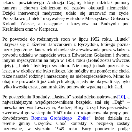
lekarza powiatowego Andrzeja Cagarę, który udzielał pomocy
rannym i chorym żołnierzom od czasów okupacji niemieckiej.
Dzięki interwencji medycznej udało się uratować mu życie.
Początkowo „Lutek” ukrywał się w stodole Mieczysława Gołasia w
Kolonii Zalesie, a następnie u kuzynów na Budzyniu pod
Kraśnikiem oraz w Karpaczu.
Po powrocie do rodzinnych stron w lipcu 1952 roku, „Lutek”
ukrywał się z Józefem Janczarkiem z Ryczydołu, którego poznał
przez jego żonę. Janczarek obawiał się aresztowania przez władze z
powodu udziału w napadzie wraz z Edwardem Gołasiem i dwoma
innymi mężczyznami na młyn w 1951 roku (Gołaś został wówczas
ujęty). „Lutek” był tego świadom. Nie mógł jednak pozostać w
lesie, a w okolicy nie było nikogo, kto mógłby mu pomóc; nie chciał
także narażać rodziny i narzeczonej na niebezpieczeństwo. Mimo że
obaj nie prowadzili już żadnych akcji, a jedynie ukrywali się, było
tylko kwestią czasu, zanim służby ponownie wpadną na ich ślad.
Po postrzeleniu Rondudy, „Jastrząb” został zdekonspirowany
[10]
, a
najważniejszym współpracownikiem bezpieki stał się „Dąb” –
mieszkaniec wsi Leszczyna, Andrzej Bury. Urząd Bezpieczeństwa
zwerbował go w sierpniu 1947 roku do rozpracowania grupy pod
dowództwem
Romana Grońskiego „Żbika”
, która działała na
terenie gminy Urzędów. Choć kontakty z bezpieką zostały
przerwane, w styczniu 1949 roku Bury ponownie podjął