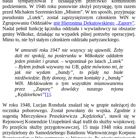
nadal sympatyzował z działającym przeciwko komunistom
podziemiem. W 1946 roku ponownie złożył przysięgę, tym razem
przed Michałem Szeremieckim „Misiem”. W ten sposób, przyjmując
pseudonim „Lutek”, został zaprzysiężonym członkiem WiN w
Zgrupowaniu Oddziałów
mjr Hieronima Dekutowskiego „Zapory”
.
Nadal pełnił funkcję łącznika oddziału i wywiadowcy na obszarze
gminy Wilkołaz, działając na wypadek pilnej potrzeby operacyjnej.
Mimo to, nie był stałym członkiem oddziału partyzanckiego.
W amnestii roku 1947 nie wszyscy się ujawnili. Żeby
dali mi spokój, na posterunku w Wilkołazie oddałem
jeden pistolet i granat.
– wspominał po latach „Lutek”
–
Byłem jednak wzywany na UB, gdzie mówiono mi, że
jak nie wydam „bandy”, to pójdę na białe
niedźwiedzie. Były donosy, że mam kontakty z „bandą”
WiN. Meldowałem o tym wszystkim mianowanemu
przez „Zaporę” dowódcy naszego rejonu
„Kędziorkowi”
[1]
.
W roku 1948, Lucjan Ronduda znalazł się w grupie należącej do
rocznika poborowego. Został powołany do wojska. Zgodnie z
sugestią Mieczysława Pruszkiewicza „Kędziorka”, stawił się w
Rejonowej Komendzie Uzupełnień skąd trafił do służby wojskowej.
Po przejściu służby przygotowawczej, 15 maja 1948 roku został
przydzielony do Samodzielnego Batalionu Wartowniczego Korpusu