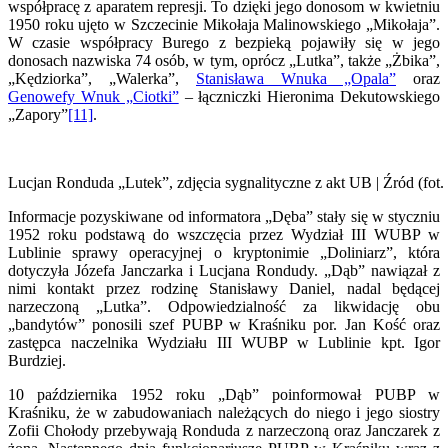
współpracę z aparatem represji. To dzięki jego donosom w kwietniu
1950 roku ujęto w Szczecinie Mikołaja Malinowskiego „Mikołaja”.
W czasie współpracy Burego z bezpieką pojawiły się w jego
donosach nazwiska 74 osób, w tym, oprócz „Lutka”, także „Żbika”,
„Kędziorka”, „Walerka”,
Stanisława Wnuka „Opala”
oraz
Genowefy Wnuk „Ciotki”
– łączniczki Hieronima Dekutowskiego
„Zapory”
[11]
.
Lucjan Ronduda „Lutek”, zdjęcia sygnalityczne z akt UB | Źród (fot.
Informacje pozyskiwane od informatora „Dęba” stały się w styczniu
1952 roku podstawą do wszczęcia przez Wydział III WUBP w
Lublinie sprawy operacyjnej o kryptonimie „Doliniarz”, która
dotyczyła Józefa Janczarka i Lucjana Rondudy. „Dąb” nawiązał z
nimi kontakt przez rodzinę Stanisławy Daniel, nadal będącej
narzeczoną „Lutka”. Odpowiedzialność za likwidację obu
„bandytów” ponosili szef PUBP w Kraśniku por. Jan Kość oraz
zastępca naczelnika Wydziału III WUBP w Lublinie kpt. Igor
Burdziej.
10 października 1952 roku „Dąb” poinformował PUBP w
Kraśniku, że w zabudowaniach należących do niego i jego siostry
Zofii Chołody przebywają Ronduda z narzeczoną oraz Janczarek z