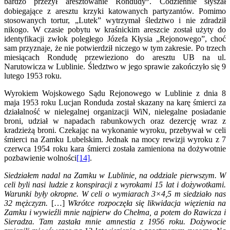
bardzo przeżył aresztowanie Rondudy
. Codziennie słyszał
dobiegające z aresztu krzyki katowanych partyzantów. Pomimo
stosowanych tortur, „Lutek” wytrzymał śledztwo i nie zdradził
nikogo. W czasie pobytu w kraśnickim areszcie został użyty do
identyfikacji zwłok poległego Józefa Kłysia „Rejonowego”, choć
sam przyznaje, że nie potwierdził niczego w tym zakresie. Po trzech
miesiącach Rondudę przewieziono do aresztu UB na ul.
Narutowicza w Lublinie. Śledztwo w jego sprawie zakończyło się 9
lutego 1953 roku.
Wyrokiem Wojskowego Sądu Rejonowego w Lublinie z dnia 8
maja 1953 roku Lucjan Ronduda został skazany na karę śmierci za
działalność w nielegalnej organizacji WiN, nielegalne posiadanie
broni, udział w napadach rabunkowych oraz dezercję wraz z
kradzieżą broni. Czekając na wykonanie wyroku, przebywał w celi
śmierci na Zamku Lubelskim. Jednak na mocy rewizji wyroku z 7
czerwca 1954 roku kara śmierci została zamieniona na dożywotnie
pozbawienie wolności
[14]
.
Siedziałem nadal na Zamku w Lublinie, na oddziale pierwszym. W
celi byli nasi ludzie z konspiracji z wyrokami 15 lat i dożywotkami.
Warunki były okropne. W celi o wymiarach 3×4,5 m siedziało nas
32 mężczyzn.
[…]
Wkrótce rozpoczęła się likwidacja więzienia na
Zamku i wywieźli mnie najpierw do Chełma, a potem do Rawicza i
Sieradza. Tam zastała mnie amnestia z 1956 roku. Dożywocie