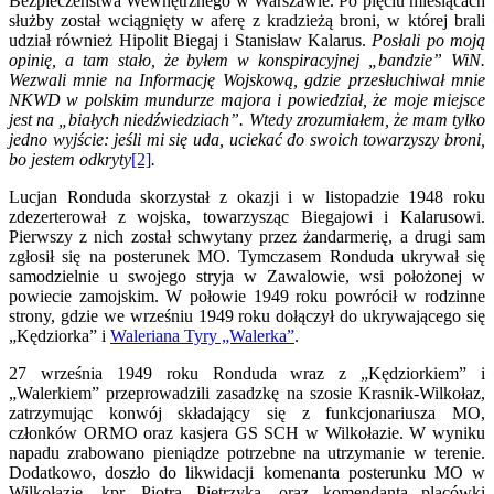
Bezpieczeństwa Wewnętrznego w Warszawie. Po pięciu miesiącach
służby został wciągnięty w aferę z kradzieżą broni, w której brali
udział również Hipolit Biegaj i Stanisław Kalarus.
Posłali po moją
opinię, a tam stało, że byłem w konspiracyjnej „bandzie” WiN.
Wezwali mnie na Informację Wojskową, gdzie przesłuchiwał mnie
NKWD w polskim mundurze majora i powiedział, że moje miejsce
jest na „białych niedźwiedziach”. Wtedy zrozumiałem, że mam tylko
jedno wyjście: jeśli mi się uda, uciekać do swoich towarzyszy broni,
bo jestem odkryty
[2]
.
Lucjan Ronduda skorzystał z okazji i w listopadzie 1948 roku
zdezerterował z wojska, towarzysząc Biegajowi i Kalarusowi.
Pierwszy z nich został schwytany przez żandarmerię, a drugi sam
zgłosił się na posterunek MO. Tymczasem Ronduda ukrywał się
samodzielnie u swojego stryja w Zawalowie, wsi położonej w
powiecie zamojskim. W połowie 1949 roku powrócił w rodzinne
strony, gdzie we wrześniu 1949 roku dołączył do ukrywającego się
„Kędziorka” i
Waleriana Tyry „Walerka”
.
27 września 1949 roku Ronduda wraz z „Kędziorkiem” i
„Walerkiem” przeprowadzili zasadzkę na szosie Krasnik-Wilkołaz,
zatrzymując konwój składający się z funkcjonariusza MO,
członków ORMO oraz kasjera GS SCH w Wilkołazie. W wyniku
napadu zrabowano pieniądze potrzebne na utrzymanie w terenie.
Dodatkowo, doszło do likwidacji komenanta posterunku MO w
Wilkołazie, kpr. Piotra Pietrzyka, oraz komendanta placówki