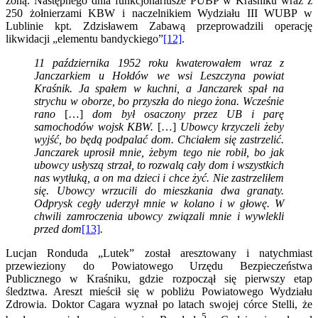
żoną. Następnego dnia funkcjonariusze PUBP w Kraśniku wraz z
250 żołnierzami KBW i naczelnikiem Wydziału III WUBP w
Lublinie kpt. Zdzisławem Zabawą przeprowadzili operację
likwidacji „elementu bandyckiego”
[12]
.
11 października 1952 roku kwaterowałem wraz z
Janczarkiem u Hołdów we wsi Leszczyna powiat
Kraśnik. Ja spałem w kuchni, a Janczarek spał na
strychu w oborze, bo przyszła do niego żona. Wcześnie
rano
[…]
dom był osaczony przez UB i parę
samochodów wojsk KBW.
[…]
Ubowcy krzyczeli żeby
wyjść, bo będą podpalać dom. Chciałem się zastrzelić.
Janczarek uprosił mnie, żebym tego nie robił, bo jak
ubowcy usłyszą strzał, to rozwalą cały dom i wszystkich
nas wytłuką, a on ma dzieci i chce żyć. Nie zastrzeliłem
się. Ubowcy wrzucili do mieszkania dwa granaty.
Odprysk cegły uderzył mnie w kolano i w głowę. W
chwili zamroczenia ubowcy związali mnie i wywlekli
przed dom
[13]
.
Lucjan Ronduda „Lutek” został aresztowany i natychmiast
przewieziony do Powiatowego Urzędu Bezpieczeństwa
Publicznego w Kraśniku, gdzie rozpoczął się pierwszy etap
śledztwa. Areszt mieścił się w pobliżu Powiatowego Wydziału
Zdrowia. Doktor Cagara wyznał po latach swojej córce Stelli, że
5