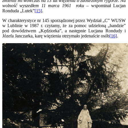
zmienili mi wówczas na 13 lat więzienia o zaostrzonym rygorze. Na
wolność wyszedłem 11 marca 1961 roku –
wspominał Lucjan
Ronduda „Lutek”
[15]
.
W charakterystyce nr 145 sporządzonej przez Wydział „C” WUSW
w Lublinie w 1987 r. czytamy, że za pomoc udzieloną „bandzie”
pod dowództwem „Kędziorka”, a następnie Lucjana Rondudy i
Józefa Janczarka, karę więzienia otrzymało jedenaście osób
[16]
.