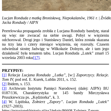
Lucjan Ronduda z matką Bronisławą, Niepokalanów, 1961 r. | Źródło
Jacka Rondudy / AIPN
Peerelowska propaganda zrobiła z Lucjana Rondudy bandytę, starał
się więc nie zwracać na siebie uwagi. Pobyt w więzieniu
odchorował. Drogi jego i Stanisławy Daniel, która została skazana
na trzy lata i cztery miesiące więzienia, się rozeszły. Czasem
odwiedzał siostrę Jadwigę w Wilkołazie Dolnym, ale i tam jego
działalność była tematem tabu. Lucjan Ronduda „Lutek” zmarł 15
września 2003 roku
[17]
.
PRZYPISY:
[1]
R
elacja Lucjana Ronduda „Lutka”,
[w:]
Zaporczycy. Relacje.
Tom IV,
pod red. E. Kurek, Lublin 2011, s. 152.
[2]
Ibidem, s. 153.
[3]
Archiwum Instytutu Pamięci Narodowej (dalej: AIPN) BU
0187/136, Charakterystyka nr 145 bandy Mieczysława
Pruszkiewicza ps. „Kędziorka”, k. 3.
[4]
W. Lipińska,
Żołnierz „Zapory”. Lucjan Ronduda „Lutek”
(1927–2003)
,
https://przystanekhistoria.pl/pa2/teksty/86608,Zolnierz-Zapory-