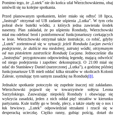
Pomimo tego, że „Lutek” nie do końca ufał Wierzchowskiemu, obaj
umówili się na kolejne spotkania.
Przed planowanym spotkaniem, które miało się odbyć 18 lipca,
„Jastrząb” otrzymał od UB zadanie uśpienia „Lutka”. W tym celu
pobrał dwie butelki wódki, z których jedna zawierała środek
nasenny. Plan zakładał, że po uśpieniu Rondudy, Wierzchowski
miał mu odebrać broń i poinformować funkcjonariuszy czekających
w lesie. Wierzchowski otrzymał także instrukcje, co robić, gdyby
„Lutek” zorientował się w sytuacji:
jeżeli Ronduda Lucjan zwróci
podejrzenie, że daliście mu niedobrej, zatrutej wódki, otrzymanym
od nas pistoletem zastrzelicie Rondudę Lucjana
. Jednocześnie dla
„Jastrzębia” przygotowano odpowiednią legendę, mającą odwrócić
od niego podejrzenia i zapobiec dekonspiracji. O 21:00 miał się
udać do Stanisławy Daniel (narzeczonej „Lutka”), a godzinę później
funkcjonariusze UB mieli oddać kilka strzałów w okolicach Kolonii
Zalesie, symulując tym samym zasadzkę na Rondudę
[8]
.
Jednakże spotkanie potoczyło się zupełnie inaczej niż zakładano.
Wierzchowski pojawił się w towarzystwie sołtysa Leona
Sarzyńskiego. Zauważając niepokój Rondudy i obawiając się
wykrycia zasadzki, jeden z nich oddał pięć strzałów w kierunku
partyzanta. Kule trafiły go w brodę, plecy, a także otarły się o nos i
łuk brwiowy. „Lutek” odpowiedział strzałami i rzucił się w
desperacką ucieczkę. Ciężko ranny, gubiąc pościg, dotarł do