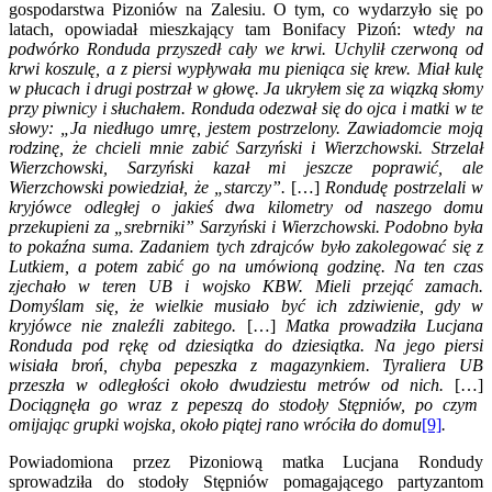
gospodarstwa Pizoniów na Zalesiu. O tym, co wydarzyło się po
latach, opowiadał mieszkający tam Bonifacy Pizoń: w
tedy na
podwórko Ronduda przyszedł cały we krwi. Uchylił czerwoną od
krwi koszulę, a z piersi wypływała mu pieniąca się krew. Miał kulę
w płucach i drugi postrzał w głowę. Ja ukryłem się za wiązką słomy
przy piwnicy i słuchałem. Ronduda odezwał się do ojca i matki w te
słowy: „Ja niedługo umrę, jestem postrzelony. Zawiadomcie moją
rodzinę, że chcieli mnie zabić Sarzyński i Wierzchowski. Strzelał
Wierzchowski, Sarzyński kazał mi jeszcze poprawić, ale
Wierzchowski powiedział, że „starczy”.
[…]
Rondudę postrzelali w
kryjówce odległej o jakieś dwa kilometry od naszego domu
przekupieni za „srebrniki” Sarzyński i Wierzchowski. Podobno była
to pokaźna suma. Zadaniem tych zdrajców było zakolegować się z
Lutkiem, a potem zabić go na umówioną godzinę. Na ten czas
zjechało w teren UB i wojsko KBW. Mieli przejąć zamach.
Domyślam się, że wielkie musiało być ich zdziwienie, gdy w
kryjówce nie znaleźli zabitego.
[…]
Matka prowadziła Lucjana
Ronduda pod rękę od dziesiątka do dziesiątka. Na jego piersi
wisiała broń, chyba pepeszka z magazynkiem. Tyraliera UB
przeszła w odległości około dwudziestu metrów od nich.
[…]
Dociągnęła go wraz z pepeszą do stodoły Stępniów, po czym
omijając grupki wojska, około piątej rano wróciła do domu
[9]
.
Powiadomiona przez Pizoniową matka Lucjana Rondudy
sprowadziła do stodoły Stępniów pomagającego partyzantom