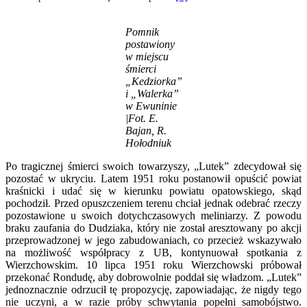
Pomnik
postawiony
w miejscu
śmierci
„Kedziorka”
i „Walerka”
w Ewuninie
|Fot. E.
Bajan, R.
Hołodniuk
Po tragicznej śmierci swoich towarzyszy, „Lutek” zdecydował się
pozostać w ukryciu. Latem 1951 roku postanowił opuścić powiat
kraśnicki i udać się w kierunku powiatu opatowskiego, skąd
pochodził. Przed opuszczeniem terenu chciał jednak odebrać rzeczy
pozostawione u swoich dotychczasowych meliniarzy. Z powodu
braku zaufania do Dudziaka, który nie został aresztowany po akcji
przeprowadzonej w jego zabudowaniach, co przecież wskazywało
na możliwość współpracy z UB, kontynuował spotkania z
Wierzchowskim. 10 lipca 1951 roku Wierzchowski próbował
przekonać Rondudę, aby dobrowolnie poddał się władzom. „Lutek”
jednoznacznie odrzucił tę propozycję, zapowiadając, że nigdy tego
nie uczyni, a w razie próby schwytania popełni samobójstwo.