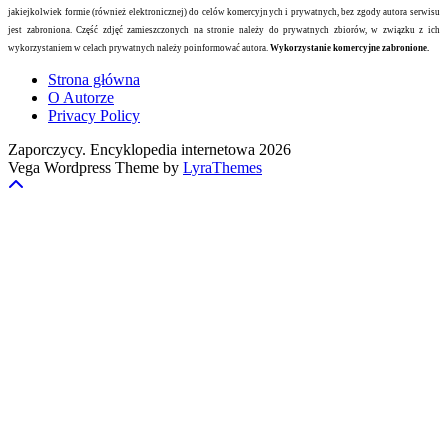
jakiejkolwiek formie (również elektronicznej) do celów komercyjnych i prywatnych, bez zgody autora serwisu
jest zabroniona. Część zdjęć zamieszczonych na stronie należy do prywatnych zbiorów, w związku z ich
wykorzystaniem w celach prywatnych należy poinformować autora.
Wykorzystanie komercyjne zabronione.
Strona główna
O Autorze
Privacy Policy
Zaporczycy. Encyklopedia internetowa 2026
Vega Wordpress Theme by
LyraThemes