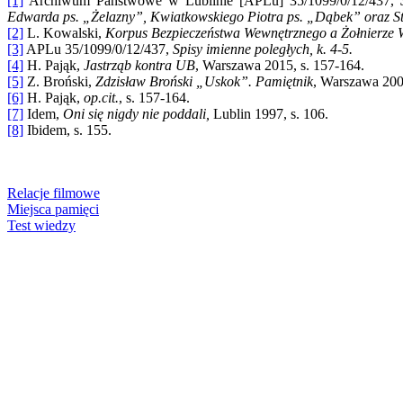
[1]
Archiwum Państwowe w Lublinie [APLu] 35/1099/0/12/437,
Edwarda ps. „Żelazny”, Kwiatkowskiego Piotra ps. „Dąbek” oraz St
[2]
L. Kowalski,
Korpus Bezpieczeństwa Wewnętrznego a Żołnierze 
[3]
APLu 35/1099/0/12/437,
Spisy imienne poległych, k. 4-5.
[4]
H. Pająk,
Jastrząb kontra UB
, Warszawa 2015, s. 157-164.
[5]
Z. Broński,
Zdzisław Broński „Uskok”. Pamiętnik
, Warszawa 2004
[6]
H. Pająk,
op.cit.
, s. 157-164.
[7]
Idem,
Oni się nigdy nie poddali,
Lublin 1997, s. 106.
[8]
Ibidem, s. 155.
Relacje filmowe
Miejsca pamięci
Test wiedzy