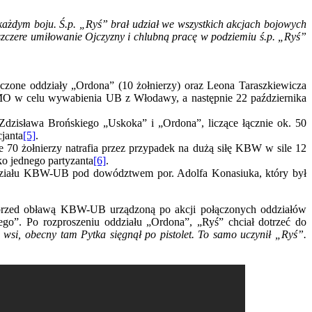
ażdym boju. Ś.p. „Ryś” brał udział we wszystkich akcjach bojowych
szczere umiłowanie Ojczyzny i chlubną pracę w podziemiu ś.p. „Ryś”
zone oddziały „Ordona” (10 żołnierzy) oraz Leona Taraszkiewicza
ki MO w celu wywabienia UB z Włodawy, a następnie 22 października
 Zdzisława Brońskiego „Uskoka” i „Ordona”, liczące łącznie ok. 50
janta
[5]
.
 70 żołnierzy natrafia przez przypadek na dużą siłę KBW w sile 12
ko jednego partyzanta
[6]
.
ddziału KBW-UB pod dowództwem por. Adolfa Konasiuka, który był
y przed obławą KBW-UB urządzoną po akcji połączonych oddziałów
go”. Po rozproszeniu oddziału „Ordona”, „Ryś” chciał dotrzeć do
wsi, obecny tam Pytka sięgnął po pistolet. To samo uczynił „Ryś”.