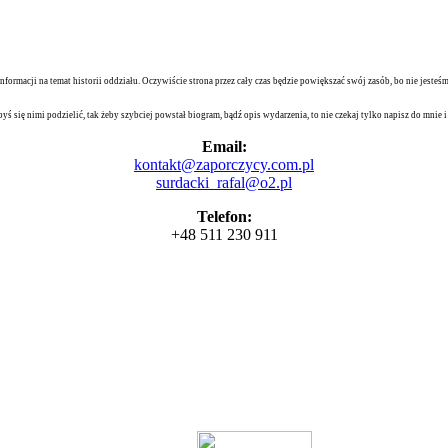
nformacji na temat historii oddziału. Oczywiście strona przez cały czas będzie powiększać swój zasób, bo nie jes
byś się nimi podzielić, tak żeby szybciej powstał biogram, bądź opis wydarzenia, to nie czekaj tylko napisz do mnie
Email:
kontakt@zaporczycy.com.pl
surdacki_rafal@o2.pl
Telefon:
+48 511 230 911