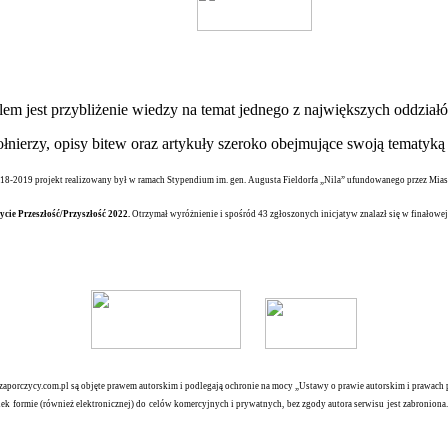
elem jest przybliżenie wiedzy na temat jednego z największych oddz
nierzy, opisy bitew oraz artykuły szeroko obejmujące swoją tematyką 
18-2019 projekt realizowany był w ramach Stypendium im. gen. Augusta Fieldorfa „Nila” ufundowanego przez Mia
ycie Przeszłość/Przyszłość 2022.
Otrzymał wyróżnienie i spośród 43 zgłoszonych inicjatyw znalazł się w finałowej 
orczycy.com.pl są objęte prawem autorskim i podlegają ochronie na mocy „Ustawy o prawie autorskim i prawach po
iek formie (również elektronicznej) do celów komercyjnych i prywatnych, bez zgody autora serwisu jest zabronion