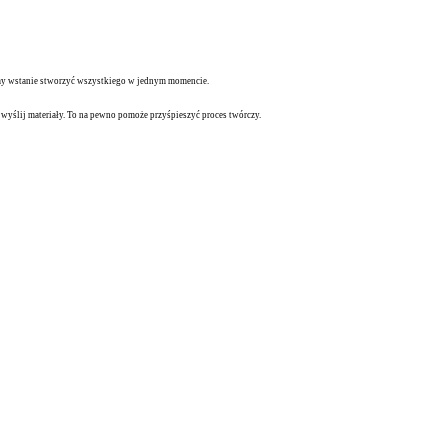
teśmy wstanie stworzyć wszystkiego w jednym momencie.
 i wyślij materiały. To na pewno pomoże przyśpieszyć proces twórczy.