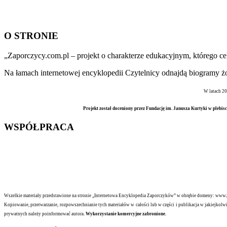
O STRONIE
„Zaporczycy.com.pl – projekt o charakterze edukacyjnym, którego c
Na łamach internetowej encyklopedii Czytelnicy odnajdą biogramy żoł
W latach 20
Projekt został doceniony przez Fundację im. Janusza Kurtyki w plebisc
WSPÓŁPRACA
Wszelkie materiały przedstawione na stronie „Internetowa Encyklopedia Zaporczyków” w obrębie domeny: www.zap
Kopiowanie, przetwarzanie, rozpowszechnianie tych materiałów w całości lub w części i publikacja w jakiejkolw
prywatnych należy poinformować autora.
Wykorzystanie komercyjne zabronione.