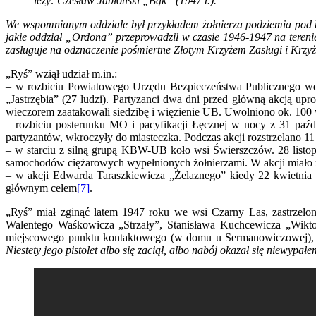
leży: Czesław Jabłoński „Bąk” (1947 r.).
We wspomnianym oddziale był przykładem żołnierza podziemia pod k
jakie oddział „Ordona” przeprowadził w czasie 1946-1947 na tere
zasługuje na odznaczenie pośmiertne Złotym Krzyżem Zasługi i Krz
„Ryś” wziął udział m.in.:
– w rozbiciu Powiatowego Urzędu Bezpieczeństwa Publicznego we 
„Jastrzębia” (27 ludzi). Partyzanci dwa dni przed główną akcją u
wieczorem zaatakowali siedzibę i więzienie UB. Uwolniono ok. 100
– rozbiciu posterunku MO i pacyfikacji Łęcznej w nocy z 31 paźdz
partyzantów, wkroczyły do miasteczka. Podczas akcji rozstrzelano
– w starciu z silną grupą KBW-UB koło wsi Świerszczów. 28 listop
samochodów ciężarowych wypełnionych żołnierzami. W akcji miało zgi
– w akcji Edwarda Taraszkiewicza „Żelaznego” kiedy 22 kwietni
głównym celem
[7]
.
„Ryś” miał zginąć latem 1947 roku we wsi Czarny Las, zastrzel
Walentego Waśkowicza „Strzały”, Stanisława Kuchcewicza „Wiktor
miejscowego punktu kontaktowego (w domu u Sermanowiczowej),
Niestety jego pistolet albo się zaciął, albo nabój okazał się niewypałe