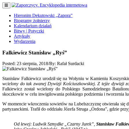
Hieronim Dekutowski „Zapora”
Biogramy żołnierzy
Kalendarium działań
Bitwy | Potyczki
Artykuły
Wydarzenia
Falkiewicz Stanisław „Ryś”
Posted:
23 sierpnia, 2018
/
By:
Rafał Surdacki
Stanisław Falkiewicz urodził się na Wołyniu w Kamieniu Koszyrski
wcielony do tak zwanej Dywizji Kościuszkowskiej. Z tejże dywizji z
Falkiewicz został wcielony do Polskiego Samodzielnego Batalion
skoczkowie w celu inwigilowania polskiego podziemia i tworzenia 
W momencie wkroczenia sowietów na Lubelszczyznę otwierała się dro
partyzanckimi. Trafił do oddziału Józefa Struga „Ordona”, gdzie prz
Od lewej: Ludwik Szmydke „Czarny Jurek”,
Stanisław Falkie