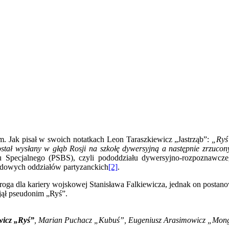
m. Jak pisał w swoich notatkach Leon Taraszkiewicz „Jastrząb”:
„Ryś
ostał wysłany w głąb Rosji na szkołę dywersyjną a następnie zrzucon
u Specjalnego (PSBS), czyli pododdziału dywersyjno-rozpoznawcze
ludowych oddziałów partyzanckich
[2]
.
ga dla kariery wojskowej Stanisława Falkiewicza, jednak on postanowi
yjął pseudonim „Ryś”.
wicz „Ryś”
, Marian Puchacz „Kubuś”, Eugeniusz Arasimowicz „Mongo