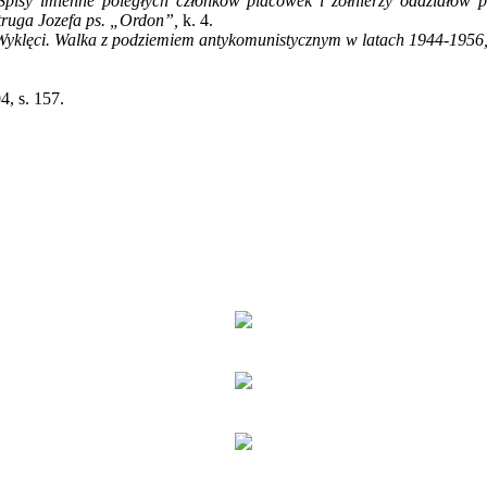
Spisy imienne poległych członków placówek i żołnierzy oddziałów p
ruga Jozefa ps. „Ordon”,
k. 4.
Wyklęci. Walka z podziemiem antykomunistycznym w latach 1944-1956
, s. 157.