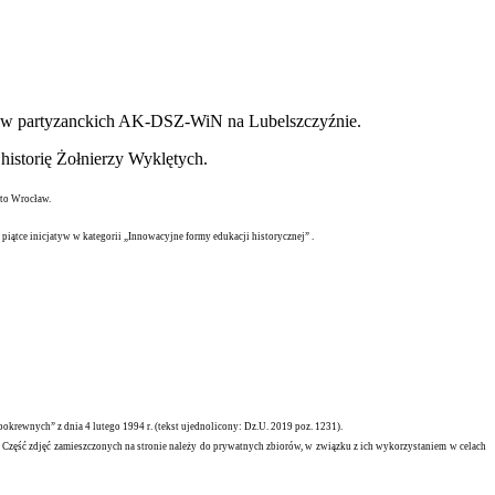
iałów partyzanckich AK-DSZ-WiN na Lubelszczyźnie.
historię Żołnierzy Wyklętych.
sto Wrocław.
piątce inicjatyw w kategorii „Innowacyjne formy edukacji historycznej” .
krewnych” z dnia 4 lutego 1994 r. (tekst ujednolicony: Dz.U. 2019 poz. 1231).
a. Część zdjęć zamieszczonych na stronie należy do prywatnych zbiorów, w związku z ich wykorzystaniem w celach