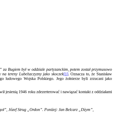
” za Bugiem był w oddziale partyzanckim, potem został przymusowo
y na tereny Lubelszczyzny jako
skoczek
[1]
. Oznacza to, że Stanisław
go ludowego Wojska Polskiego. Jego żołnierze byli zrzucani jako
ł jesienią 1946 roku zdezerterować i nawiązać kontakt z oddziałami
ł”, Józef Strug „Ordon”. Poniżej: Jan Belcarz „Dżym”,