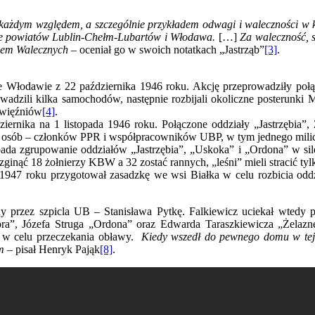
ażdym względem, a szczególnie przykładem odwagi i waleczności w k
nie powiatów Lublin-Chełm-Lubartów i Włodawa.
[…]
Za waleczność, 
yżem Walecznych –
oceniał go w swoich notatkach „Jastrząb”
[3]
.
Włodawie z 22 października 1946 roku. Akcję przeprowadziły połąc
prowadzili kilka samochodów, następnie rozbijali okoliczne posterun
 więźniów
[4]
.
iernika na 1 listopada 1946 roku. Połączone oddziały „Jastrzębia”,
 11 osób – członków PPR i współpracowników UBP, w tym jednego milic
ada zgrupowanie oddziałów „Jastrzębia”, „Uskoka” i „Ordona” w sile
nąć 18 żołnierzy KBW a 32 zostać rannych, „leśni” mieli stracić tyl
a 1947 roku przygotował zasadzkę we wsi Białka w celu rozbicia o
ony przez szpicla UB – Stanisława Pytkę. Falkiewicz uciekał wted
a”, Józefa Struga „Ordona” oraz Edwarda Taraszkiewicza „Żelazne
 w celu przeczekania obławy.
Kiedy wszedł do pewnego domu w tej 
m
– pisał Henryk Pająk
[8]
.