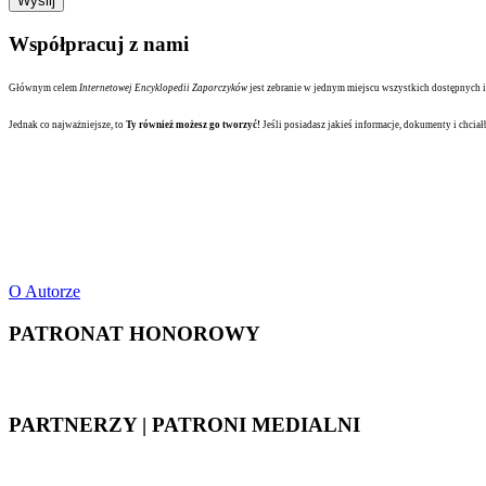
Współpracuj z nami
Głównym celem
Internetowej Encyklopedii Zaporczyków
jest zebranie w jednym miejscu wszystkich dostępnych i
Jednak co najważniejsze, to
Ty również możesz go tworzyć!
Jeśli posiadasz jakieś informacje, dokumenty i chciał
O Autorze
PATRONAT HONOROWY
PARTNERZY | PATRONI MEDIALNI