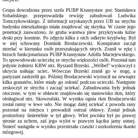
Grupa dowodzona przez szefa PUBP Krasnystaw por. Stanisława
Sobańskiego przeprowadziła rewizję zabudowań Ludwika
Tomczykowskiego. Z informacji uzyskanych przez UB na strychu
budynku mieszkalnego miała znajdować się skrytka. W czasie jego
penetracji zauważono, że gruba warstwa plew przykrywała luźne
deski przy kominie. Po zdjęciu kilku z nich odkryto kryjówkę. Był
w niej schowany Dominik Brodaczewski. Konspirator zaczął
strzelać w kierunku osób przeszukujących strych. Zranił w rękę i
brzuch funkcjonariusza PUBP Krasnystaw Adolfa Maciejewskiego.
To spowodowało ucieczkę ze strychu większości osób. Pozostał tam
jedynie żołnierz KBW strz. Ryszard Brzeski. „Wróbel” wyskoczył z
ukrycia usiłując uciec. Wówczas Brzeski zranił go w nogę, a
partyzant zastrzelił go. Później Brodaczewski wyrzucił na zewnątrz
kilka granatów, które miały go osłonić podczas ucieczki. Następnie
zeskoczył ze strychu i zacząć uciekać. Zabudowania były jednak
otoczone, w tym w obławie znajdowało się stanowisko rkm, który
obsługiwał strz. Skowroński. W wyniku ognia rkm Brodaczewski
został ranny w lewe udo. Nie mogąc dalej uciekać z powodu rany
pozostał na miejscu i prowadził ostrzał obławy. Został jednak
postrzelony śmiertelnie w tył głowy. Wlot pocisku był po prawej
stronie za uchem, zaś jego wylot w prawym kąciku jamy ustnej.
Śmierć nastąpiła w wyniku przestrzału czaszki i uszkodzenia tkanki
mózgowej.