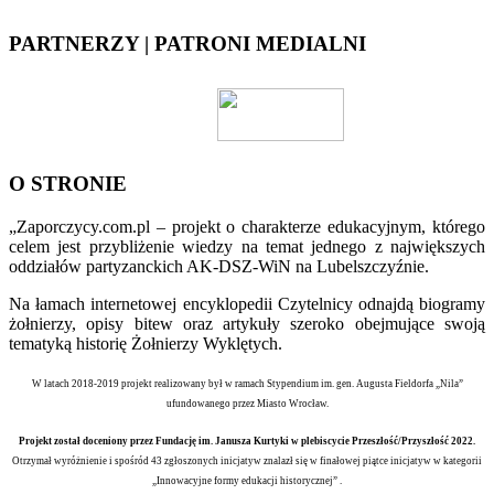
PARTNERZY | PATRONI MEDIALNI
O STRONIE
„Zaporczycy.com.pl – projekt o charakterze edukacyjnym, którego
celem jest przybliżenie wiedzy na temat jednego z największych
oddziałów partyzanckich AK-DSZ-WiN na Lubelszczyźnie.
Na łamach internetowej encyklopedii Czytelnicy odnajdą biogramy
żołnierzy, opisy bitew oraz artykuły szeroko obejmujące swoją
tematyką historię Żołnierzy Wyklętych.
W latach 2018-2019 projekt realizowany był w ramach Stypendium im. gen. Augusta Fieldorfa „Nila”
ufundowanego przez Miasto Wrocław.
Projekt został doceniony przez Fundację im. Janusza Kurtyki w plebiscycie Przeszłość/Przyszłość 2022.
Otrzymał wyróżnienie i spośród 43 zgłoszonych inicjatyw znalazł się w finałowej piątce inicjatyw w kategorii
„Innowacyjne formy edukacji historycznej” .