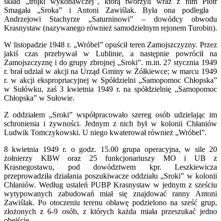
skład „trójki wykonawczej”, którą tworzyli wraz z nim Piotr
Smagała „Sroka” i Antoni Zawiślak. Była ona podległa
Andrzejowi Stachyrze „Saturninowi” – dowódcy obwodu
Krasnystaw (nazywanego również samodzielnym rejonem Turobin).
W listopadzie 1948 r. „Wróbel” opuścił teren Zamojszczyzny. Przez
jakiś czas przebywał w Lublinie, a następnie powrócił na
Zamojszczyznę i do grupy zbrojnej „Sroki”. m.in. 27 stycznia 1949
r. brał udział w akcji na Urząd Gminy w Żółkiewce; w marcu 1949
r. w akcji ekspropriacyjnej w Spółdzielni „Samopomoc Chłopska”
w Sułówku, zaś 3 kwietnia 1949 r. na spółdzielnię „Samopomoc
Chłopska” w Sułowie.
Z oddziałem „Sroki” współpracowało szereg osób udzielając im
schronienia i żywności. Jednym z nich był w kolonii Chłaniów
Ludwik Tomczykowski. U niego kwaterował również „Wróbel”.
8 kwietnia 1949 r. o godz. 15.00 grupa operacyjna, w sile 20
żołnierzy KBW oraz 25 funkcjonariuszy MO i UB z
Krasnegostawu, pod dowództwem kpr. Leszkiewicza
przeprowadziła działania poszukiwacze oddziału „Sroki” w kolonii
Chłaniów. Według ustaleń PUBP Krasnystaw w jednym z sześciu
wytypowanych zabudowań miał się znajdować ranny Antoni
Zawiślak. Po otoczeniu terenu obławę podzielono na sześć grup,
złożonych z 6-9 osób, z których każda miała przeszukać jedno
obejście.