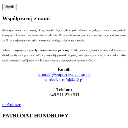
Współpracuj z nami
Głównym celem
Internetowej Encyklopedii Zaporczyków
jest zebranie w jednym miejscu wszystkich
dostępnych informacji na temat historii oddziału. Oczywiście strona przez cały czas będzie powiększać swój
zasób, bo nie jesteśmy wstanie stworzyć wszystkiego w jednym momencie.
Jednak co najważniejsze, to
Ty również możesz go tworzyć!
Jeśli posiadasz jakieś informacje, dokumenty i
chciałbyś się nimi podzielić, tak żeby szybciej powstał biogram, bądź opis wydarzenia, to nie czekaj tylko
napisz do mnie i wyślij materiały. To na pewno pomoże przyśpieszyć proces twórczy.
Email:
kontakt@zaporczycy.com.pl
surdacki_rafal@o2.pl
Telefon:
+48 511 230 911
O Autorze
PATRONAT HONOROWY