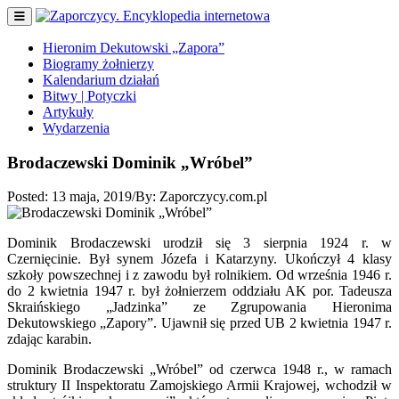
Hieronim Dekutowski „Zapora”
Biogramy żołnierzy
Kalendarium działań
Bitwy | Potyczki
Artykuły
Wydarzenia
Brodaczewski Dominik „Wróbel”
Posted:
13 maja, 2019
/
By:
Zaporczycy.com.pl
Dominik Brodaczewski urodził się 3 sierpnia 1924 r. w
Czernięcinie. Był synem Józefa i Katarzyny. Ukończył 4 klasy
szkoły powszechnej i z zawodu był rolnikiem. Od września 1946 r.
do 2 kwietnia 1947 r. był żołnierzem oddziału AK por. Tadeusza
Skraińskiego „Jadzinka” ze Zgrupowania Hieronima
Dekutowskiego „Zapory”. Ujawnił się przed UB 2 kwietnia 1947 r.
zdając karabin.
Dominik Brodaczewski „Wróbel” od czerwca 1948 r., w ramach
struktury II Inspektoratu Zamojskiego Armii Krajowej, wchodził w