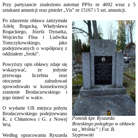
Przy partyzancie znaleziono automat PPSz nr 4692 wraz z 5
sztukami amunicji oraz pistolet „Vis” nr 15167 i 5 szt. amunicji.
Po zdarzeniu obława zatrzymała
Adelę Bogacką, Władysława
Bogackiego, Józefa Dynarka,
Wojciecha Flisa i Ludwika
Tomczykowskiego, jako
podejrzewanych o współpracę z
oddziałem „Sroki”.
Powyższy opis obławy zdaje się
wskazywać, że jedynie
przewaga liczebna oraz
otoczenie zabudowań
spowodowało w konsekwencji
zranienie Brodaczewskiego i
jego śmierć w walce.
O wydanie UB miejsca pobytu
Brodaczewskiego podejrzewano
Pomnik kpr. Ryszarda
K. z Chłaniowa i G. z Nowej
Brzeskiego poległego w obławie
Wsi.
na „Wróbla” | Fot. B.
Szyprowski
Według opracowania Ryszarda