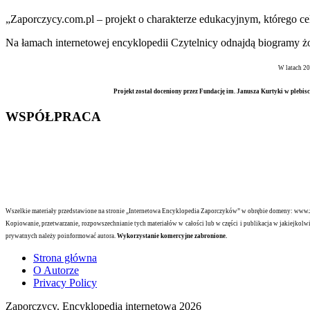
„Zaporczycy.com.pl – projekt o charakterze edukacyjnym, którego c
Na łamach internetowej encyklopedii Czytelnicy odnajdą biogramy żoł
W latach 20
Projekt został doceniony przez Fundację im. Janusza Kurtyki w plebisc
WSPÓŁPRACA
Wszelkie materiały przedstawione na stronie „Internetowa Encyklopedia Zaporczyków” w obrębie domeny: www.zap
Kopiowanie, przetwarzanie, rozpowszechnianie tych materiałów w całości lub w części i publikacja w jakiejkolw
prywatnych należy poinformować autora.
Wykorzystanie komercyjne zabronione.
Strona główna
O Autorze
Privacy Policy
Zaporczycy. Encyklopedia internetowa 2026