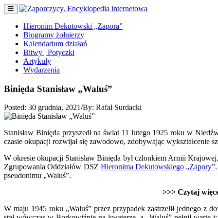
Hieronim Dekutowski „Zapora”
Biogramy żołnierzy
Kalendarium działań
Bitwy | Potyczki
Artykuły
Wydarzenia
Binięda Stanisław „Waluś”
Posted:
30 grudnia, 2021
/
By:
Rafał Surdacki
Stanisław Binięda przyszedł na świat 11 lutego 1925 roku w Niedźwi
czasie okupacji rozwijał się zawodowo, zdobywając wykształcenie 
W okresie okupacji Stanisław Binięda był członkiem Armii Krajowej
Zgrupowania Oddziałów DSZ
Hieronima Dekutowskiego „Zapory”
pseudonimu „Waluś”.
>>> Czytaj więc
W maju 1945 roku „Waluś” przez przypadek zastrzelił jednego z 
stał wówczas w Borkowiźnie na kwaterze, a „Waluś” pełnił wartę i