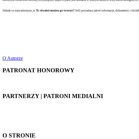
Jednak co najważniejsze, to
Ty również możesz go tworzyć!
Jeśli posiadasz jakieś informacje, dokumenty i chciał
O Autorze
PATRONAT HONOROWY
PARTNERZY | PATRONI MEDIALNI
O STRONIE