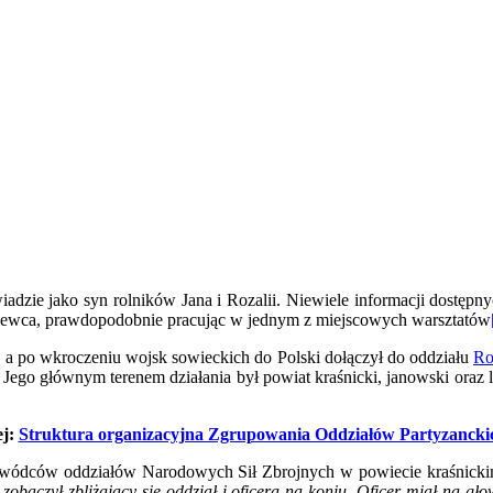
adzie jako syn rolników Jana i Rozalii. Niewiele informacji dostępn
szewca, prawdopodobnie pracując w jednym z miejscowych warsztatów
, a po wkroczeniu wojsk sowieckich do Polski dołączył do oddziału
Ro
. Jego głównym terenem działania był powiat kraśnicki, janowski oraz 
ej:
Struktura organizacyjna Zgrupowania Oddziałów Partyzanck
dowódców oddziałów Narodowych Sił Zbrojnych w powiecie kraśnick
:
zobaczył zbliżający się oddział i oficera na koniu. Oficer miał na g