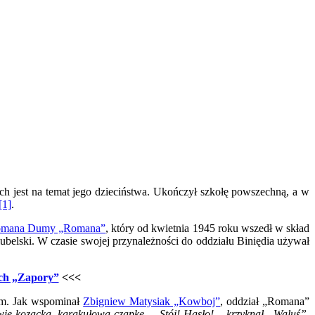
ych jest na temat jego dzieciństwa. Ukończył szkołę powszechną, a w
[1]
.
mana Dumy „Romana”
, który od kwietnia 1945 roku wszedł w skład
lubelski. W czasie swojej przynależności do oddziału Biniędia używał
ich „Zapory”
<<<
im. Jak wspominał
Zbigniew Matysiak „Kowboj”
, oddział „Romana”
łowie kozacką, karakułową czapkę. – Stój! Hasło! – krzyknął „Waluś”.