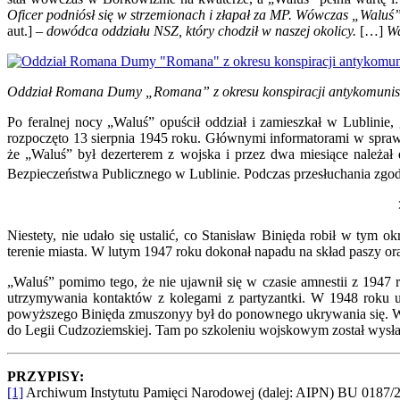
Oficer podniósł się w strzemionach i złapał za MP. Wówczas „Waluś” 
aut.]
– dowódca oddziału NSZ, który chodził w naszej okolicy.
[…]
Wa
Oddział Romana Dumy „Romana” z okresu konspiracji antykomunist
Po feralnej nocy „Waluś” opuścił oddział i zamieszkał w Lublinie
rozpoczęto 13 sierpnia 1945 roku. Głównymi informatorami w sprawie
że „Waluś” był dezerterem z wojska i przez dwa miesiące należał
Bezpieczeństwa Publicznego w Lublinie. Podczas przesłuchania zgod
Niestety, nie udało się ustalić, co Stanisław Binięda robił w tym 
terenie miasta. W lutym 1947 roku dokonał napadu na skład paszy or
„Waluś” pomimo tego, że nie ujawnił się w czasie amnestii z 1947 
utrzymywania kontaktów z kolegami z partyzantki. W 1948 roku ud
powyższego Binięda zmuszonyy był do ponownego ukrywania się. W ty
do Legii Cudzoziemskiej. Tam po szkoleniu wojskowym został wysła
PRZYPISY:
[1]
Archiwum Instytutu Pamięci Narodowej (dalej: AIPN) BU 0187/20/