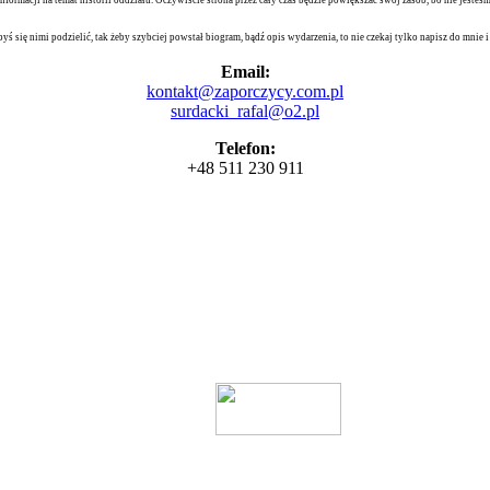
byś się nimi podzielić, tak żeby szybciej powstał biogram, bądź opis wydarzenia, to nie czekaj tylko napisz do mnie
Email:
kontakt@zaporczycy.com.pl
surdacki_rafal@o2.pl
Telefon:
+48 511 230 911