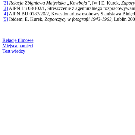
[2]
Relacja Zbigniewa Matysiaka „Kowboja”,
[w:] E. Kurek,
Zapory
[3]
AIPN Lu 08/102/1, Streszczenie z agenturalnego rozpracowywani
[4]
AIPN BU 0187/20/2, Kwestionariusz osobowy Stanisława Bini
[5]
Ibidem; E. Kurek,
Zaporczycy w fotografii 1943-1963,
Lublin 200
Relacje filmowe
Miejsca pamięci
Test wiedzy
KONTAKT