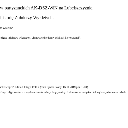
iałów partyzanckich AK-DSZ-WiN na Lubelszczyźnie.
historię Żołnierzy Wyklętych.
sto Wrocław.
piątce inicjatyw w kategorii „Innowacyjne formy edukacji historycznej” .
krewnych” z dnia 4 lutego 1994 r. (tekst ujednolicony: Dz.U. 2019 poz. 1231).
a. Część zdjęć zamieszczonych na stronie należy do prywatnych zbiorów, w związku z ich wykorzystaniem w celach