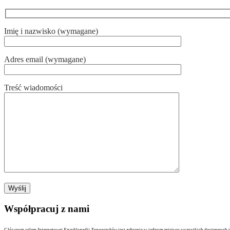
Imię i nazwisko (wymagane)
Adres email (wymagane)
Treść wiadomości
Współpracuj z nami
Głównym celem
Internetowej Encyklopedii Zaporczyków
jest zebranie w jednym miejscu wszystkich dostępnych i