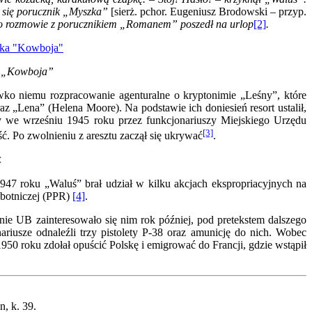
ał się porucznik „Myszka”
[sierż. pchor. Eugeniusz Brodowski – przyp.
 Po rozmowie z porucznikiem „Romanem” poszedł na urlop
[2]
.
a „Kowboja”
iwko niemu rozpracowanie agenturalne o kryptonimie „Leśny”, które
z „Lena” (Helena Moore). Na podstawie ich doniesień resort ustalił,
ny we wrześniu 1945 roku przez funkcjonariuszy Miejskiego Urzędu
[3]
. Po zwolnieniu z aresztu zaczął się ukrywać
.
<
 1947 roku „Waluś” brał udział w kilku akcjach ekspropriacyjnych na
obotniczej (PPR)
[4]
.
nie UB zainteresowało się nim rok później, pod pretekstem dalszego
iusze odnaleźli trzy pistolety P-38 oraz amunicję do nich. Wobec
0 roku zdołał opuścić Polskę i emigrować do Francji, gdzie wstąpił
, k. 39.