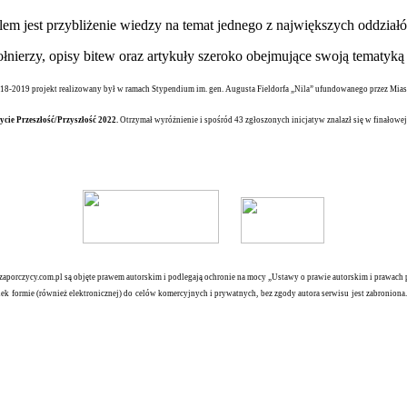
elem jest przybliżenie wiedzy na temat jednego z największych oddz
nierzy, opisy bitew oraz artykuły szeroko obejmujące swoją tematyką 
18-2019 projekt realizowany był w ramach Stypendium im. gen. Augusta Fieldorfa „Nila” ufundowanego przez Mia
ycie Przeszłość/Przyszłość 2022.
Otrzymał wyróżnienie i spośród 43 zgłoszonych inicjatyw znalazł się w finałowej 
orczycy.com.pl są objęte prawem autorskim i podlegają ochronie na mocy „Ustawy o prawie autorskim i prawach po
iek formie (również elektronicznej) do celów komercyjnych i prywatnych, bez zgody autora serwisu jest zabronion