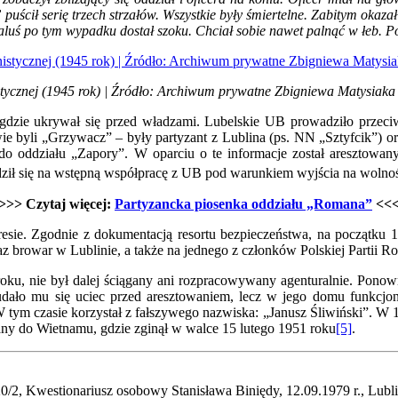
puścił serię trzech strzałów. Wszystkie były śmiertelne. Zabitym okaz
luś po tym wypadku dostał szoku. Chciał sobie nawet palnąć w łeb.
ycznej (1945 rok) | Źródło: Archiwum prywatne Zbigniewa Matysiak
, gdzie ukrywał się przed władzami. Lubelskie UB prowadziło przec
 byli „Grzywacz” – były partyzant z Lublina (ps. NN „Sztyfcik”) ora
 do oddziału „Zapory”. W oparciu o te informacje został aresztowa
ził się na wstępną współpracę z UB pod warunkiem wyjścia na wolność
>>> Czytaj więcej:
Partyzancka piosenka oddziału „Romana”
<<
okresie. Zgodnie z dokumentacją resortu bezpieczeństwa, na początku
az browar w Lublinie, a także na jednego z członków Polskiej Partii R
roku, nie był dalej ściągany ani rozpracowywany agenturalnie. Ponow
ało mu się uciec przed aresztowaniem, lecz w jego domu funkcjonar
m czasie korzystał z fałszywego nazwiska: „Janusz Śliwiński”. W 195
ny do Wietnamu, gdzie zginął w walce 15 lutego 1951 roku
[5]
.
2, Kwestionariusz osobowy Stanisława Biniędy, 12.09.1979 r., Lublin