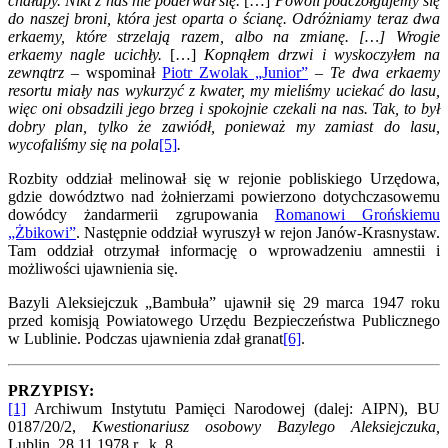
chałupy. Nikt z nas nie poderwał się.
[…]
Powoli podczołgujemy się
do naszej broni, która jest oparta o ścianę. Odróżniamy teraz dwa
erkaemy, które strzelają razem, albo na zmianę. […] Wrogie
erkaemy nagle ucichły.
[…]
Kopnąłem drzwi i wyskoczyłem na
zewnątrz –
wspominał
Piotr Zwolak „Junior”
– Te dwa erkaemy
resortu miały nas wykurzyć z kwater, my mieliśmy uciekać do lasu,
więc oni obsadzili jego brzeg i spokojnie czekali na nas. Tak, to był
dobry plan, tylko że zawiódł, ponieważ my zamiast do lasu,
wycofaliśmy się na pola
[5]
.
Rozbity oddział melinował się w rejonie pobliskiego Urzędowa,
gdzie dowództwo nad żołnierzami powierzono dotychczasowemu
dowódcy żandarmerii zgrupowania
Romanowi Grońskiemu
„Żbikowi”
. Następnie oddział wyruszył w rejon Janów-Krasnystaw.
Tam oddział otrzymał informację o wprowadzeniu amnestii i
możliwości ujawnienia się.
Bazyli Aleksiejczuk „Bambuła” ujawnił się 29 marca 1947 roku
przed komisją Powiatowego Urzędu Bezpieczeństwa Publicznego
w Lublinie. Podczas ujawnienia zdał granat
[6]
.
PRZYPISY:
[1]
Archiwum Instytutu Pamięci Narodowej (dalej: AIPN), BU
0187/20/2,
Kwestionariusz osobowy Bazylego Aleksiejczuka,
Lublin, 28.11.1978 r., k. 8.