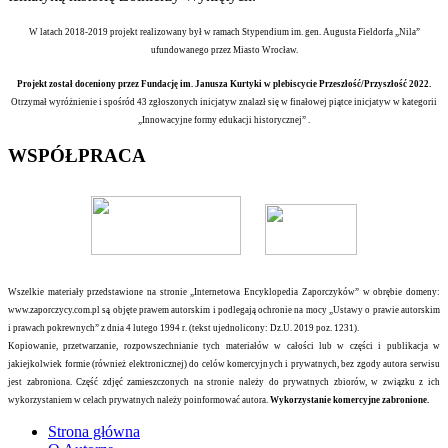
W latach 2018-2019 projekt realizowany był w ramach Stypendium im. gen. Augusta Fieldorfa „Nila”
ufundowanego przez Miasto Wrocław.
Projekt został doceniony przez Fundację im. Janusza Kurtyki w plebiscycie Przeszłość/Przyszłość 2022.
Otrzymał wyróżnienie i spośród 43 zgłoszonych inicjatyw znalazł się w finałowej piątce inicjatyw w kategorii
„Innowacyjne formy edukacji historycznej” .
WSPÓŁPRACA
Wszelkie materiały przedstawione na stronie „Internetowa Encyklopedia Zaporczyków” w obrębie domeny:
www.zaporczycy.com.pl są objęte prawem autorskim i podlegają ochronie na mocy „Ustawy o prawie autorskim
i prawach pokrewnych” z dnia 4 lutego 1994 r. (tekst ujednolicony: Dz.U. 2019 poz. 1231).
Kopiowanie, przetwarzanie, rozpowszechnianie tych materiałów w całości lub w części i publikacja w
jakiejkolwiek formie (również elektronicznej) do celów komercyjnych i prywatnych, bez zgody autora serwisu
jest zabroniona. Część zdjęć zamieszczonych na stronie należy do prywatnych zbiorów, w związku z ich
wykorzystaniem w celach prywatnych należy poinformować autora.
Wykorzystanie komercyjne zabronione.
Strona główna