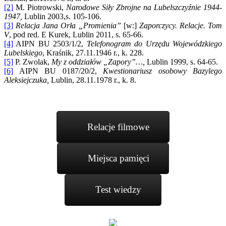
[2]
M. Piotrowski,
Narodowe Siły Zbrojne na Lubelszczyźnie 1944-
1947,
Lublin 2003,s. 105-106.
[3]
Relacja Jana Orła „Promienia”
[w:]
Zaporczycy. Relacje. Tom
V
, pod red. E Kurek, Lublin 2011, s. 65-66.
[4]
AIPN BU 2503/1/2,
Telefonogram do Urzędu Wojewódzkiego
Lubelskiego
, Kraśnik, 27.11.1946 r., k. 228.
[5]
P. Zwolak,
My z oddziałów „Zapory”…,
Lublin 1999, s. 64-65.
[6]
AIPN BU 0187/20/2,
Kwestionariusz osobowy Bazylego
Aleksiejczuka,
Lublin, 28.11.1978 r., k. 8.
Relacje filmowe
Miejsca pamięci
Test wiedzy