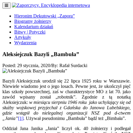
Hieronim Dekutowski „Zapora”
Biogramy żołnierzy
Kalendarium działań
Bitwy | Potyczki
Artykuły
Wydarzenia
Aleksiejczuk Bazyli „Bambuła”
Posted:
29 stycznia, 2020
/
By:
Rafał Surdacki
Bazyli Aleksiejczuk urodził się 22 lipca 1925 roku w Warszawie.
Niewiele wiadomo jest o jego losach. Pewne jest, że ukończył pięć
klas szkoły powszechnej, zaś w charakterystyce MO z lat 70. jako
zawód wpisany został „robotnik”. Zgodnie z tą notatką
Aleksiejczuk:
w miesiącu sierpniu 1946 roku
jako uchylający się
od
służby wojskowej przyjechał z Gdańska do Janowa Lubelskiego,
gdzie wstąpił do nielegalnej organizacji NSZ pod d-ctwem
„Jania”
[1]
.
Używał pseudonimu „Bambuła” bądź też „Bimbała”.
Oddział Jana Janika „Jania” liczył ok. 40 żołnierzy i podlegał