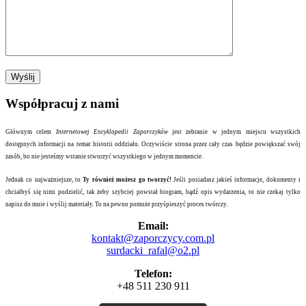
Współpracuj z nami
Głównym celem
Internetowej Encyklopedii Zaporczyków
jest zebranie w jednym miejscu wszystkich
dostępnych informacji na temat historii oddziału. Oczywiście strona przez cały czas będzie powiększać swój
zasób, bo nie jesteśmy wstanie stworzyć wszystkiego w jednym momencie.
Jednak co najważniejsze, to
Ty również możesz go tworzyć!
Jeśli posiadasz jakieś informacje, dokumenty i
chciałbyś się nimi podzielić, tak żeby szybciej powstał biogram, bądź opis wydarzenia, to nie czekaj tylko
napisz do mnie i wyślij materiały. To na pewno pomoże przyśpieszyć proces twórczy.
Email:
kontakt@zaporczycy.com.pl
surdacki_rafal@o2.pl
Telefon:
+48 511 230 911