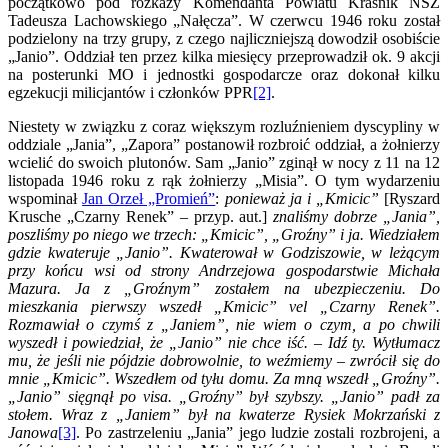
początkowo pod rozkazy Komendanta Powiatu Kraśnik NSZ
Tadeusza Lachowskiego „Nałęcza”. W czerwcu 1946 roku został
podzielony na trzy grupy, z czego najliczniejszą dowodził osobiście
„Janio”. Oddział ten przez kilka miesięcy przeprowadził ok. 9 akcji
na posterunki MO i jednostki gospodarcze oraz dokonał kilku
egzekucji milicjantów i członków PPR
[2]
.
Niestety w związku z coraz większym rozluźnieniem dyscypliny w
oddziale „Jania”, „Zapora” postanowił rozbroić oddział, a żołnierzy
wcielić do swoich plutonów. Sam „Janio” zginął w nocy z 11 na 12
listopada 1946 roku z rąk żołnierzy „Misia”. O tym wydarzeniu
wspominał
Jan Orzeł „Promień”
:
ponieważ ja i „Kmicic”
[Ryszard
Krusche „Czarny Renek” – przyp. aut.]
znaliśmy dobrze „Jania”,
poszliśmy po niego we trzech: „Kmicic”, „Groźny” i ja. Wiedziałem
gdzie kwateruje „Janio”. Kwaterował w Godziszowie, w leżącym
przy końcu wsi od strony Andrzejowa gospodarstwie Michała
Mazura. Ja z „Groźnym” zostałem na ubezpieczeniu. Do
mieszkania pierwszy wszedł „Kmicic” vel „Czarny Renek”.
Rozmawiał o czymś z „Janiem”, nie wiem o czym, a po chwili
wyszedł i powiedział, że „Janio” nie chce iść. – Idź ty. Wytłumacz
mu, że jeśli nie pójdzie dobrowolnie, to weźmiemy – zwrócił się do
mnie „Kmicic”. Wszedłem od tyłu domu. Za mną wszedł „Groźny”.
„Janio” sięgnął po visa. „Groźny” był szybszy. „Janio” padł za
stołem. Wraz z „Janiem” był na kwaterze Rysiek Mokrzański z
Janowa
[3]
. Po zastrzeleniu „Jania” jego ludzie zostali rozbrojeni, a