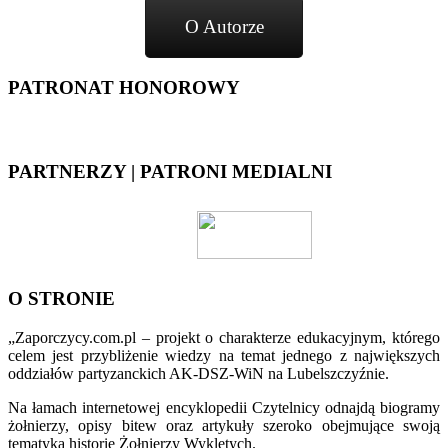
O Autorze
PATRONAT HONOROWY
PARTNERZY | PATRONI MEDIALNI
O STRONIE
„Zaporczycy.com.pl – projekt o charakterze edukacyjnym, którego
celem jest przybliżenie wiedzy na temat jednego z największych
oddziałów partyzanckich AK-DSZ-WiN na Lubelszczyźnie.
Na łamach internetowej encyklopedii Czytelnicy odnajdą biogramy
żołnierzy, opisy bitew oraz artykuły szeroko obejmujące swoją
tematyką historię Żołnierzy Wyklętych.