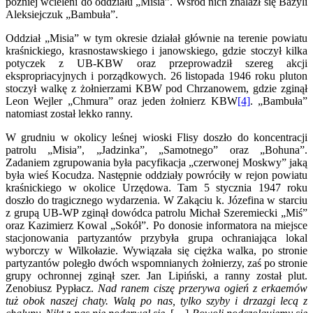
później wcieleni do oddziału „Misia”. Wśród nich znalazł się Bazyli
Aleksiejczuk „Bambuła”.
Oddział „Misia” w tym okresie działał głównie na terenie powiatu
kraśnickiego, krasnostawskiego i janowskiego, gdzie stoczył kilka
potyczek z UB-KBW oraz przeprowadził szereg akcji
ekspropriacyjnych i porządkowych. 26 listopada 1946 roku pluton
stoczył walkę z żołnierzami KBW pod Chrzanowem, gdzie zginął
Leon Wejler „Chmura” oraz jeden żołnierz KBW
[4]
. „Bambuła”
natomiast został lekko ranny.
W grudniu w okolicy leśnej wioski Flisy doszło do koncentracji
patrolu „Misia”, „Jadzinka”, „Samotnego” oraz „Bohuna”.
Zadaniem zgrupowania była pacyfikacja „czerwonej Moskwy” jaką
była wieś Kocudza. Następnie oddziały powróciły w rejon powiatu
kraśnickiego w okolice Urzędowa. Tam 5 stycznia 1947 roku
doszło do tragicznego wydarzenia. W Zakąciu k. Józefina w starciu
z grupą UB-WP zginął dowódca patrolu Michał Szeremiecki „Miś”
oraz Kazimierz Kowal „Sokół”. Po donosie informatora na miejsce
stacjonowania partyzantów przybyła grupa ochraniająca lokal
wyborczy w Wilkołazie. Wywiązała się ciężka walka, po stronie
partyzantów poległo dwóch wspomnianych żołnierzy, zaś po stronie
grupy ochronnej zginął szer. Jan Lipiński, a ranny został plut.
Zenobiusz Pypłacz.
Nad ranem ciszę przerywa ogień z erkaemów
tuż obok naszej chaty. Walą po nas, tylko szyby i drzazgi lecą z