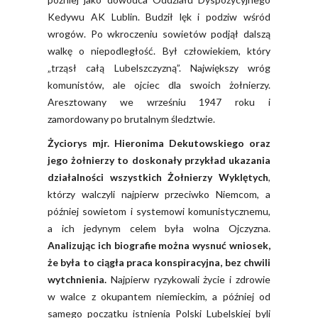
Kedywu AK Lublin. Budził lęk i podziw wśród
wrogów. Po wkroczeniu sowietów podjął dalszą
walkę o niepodległość. Był człowiekiem, który
„trząsł całą Lubelszczyzną”. Największy wróg
komunistów, ale ojciec dla swoich żołnierzy.
Aresztowany we wrześniu 1947 roku i
zamordowany po brutalnym śledztwie.
Życiorys mjr. Hieronima Dekutowskiego oraz
jego żołnierzy to doskonały przykład ukazania
działalności wszystkich Żołnierzy Wyklętych
,
którzy walczyli najpierw przeciwko Niemcom, a
później sowietom i systemowi komunistycznemu,
a ich jedynym celem była wolna Ojczyzna.
Analizując ich biografie można wysnuć wniosek,
że była to ciągła praca konspiracyjna, bez chwili
wytchnienia.
Najpierw ryzykowali życie i zdrowie
w walce z okupantem niemieckim, a później od
samego początku istnienia Polski Lubelskiej byli