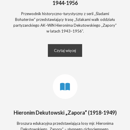
1944-1956
Przewodnik historyczno-turystyczny z serii „Śladami
Bohaterów” przedstawiający trasę „Szlakami walk oddziału
partyzanckiego AK–WiN Hieronima Dekutowskiego „Zapory”
w latach 1943–1956”.
Czytaj więcej
Hieronim Dekutowski „Zapora” (1918-1949)
Broszura edukacyjna przedstawiająca losy mjr. Hieronima
Dekutowskiego „Zapory” – słynnego cichociemnego,