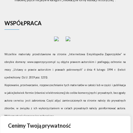
finałowej piątce inicjatyw w kategorii „Innowacyjne formy edukacji historycznej” .
WSPÓŁPRACA
Wszelkie materiały przedstawione na stronie „Internetowa Encyklopedia Zaporczyków” w
obrębie domeny: www.zaporczycy.com.pl są objęte prawem autorskim i podlegają ochronie na
mocy „Ustawy o prawie autorskim i prawach pokrewnych” z dnia 4 lutego 1994 r. (tekst
ujednolicony: Dz.U. 2019 poz. 1231).
Kopiowanie, przetwarzanie, rozpowszechnianie tych materiałów w całości lub w części i publikacja
w jakiejkolwiek formie (również elektronicznej) do celów komercyjnych i prywatnych, bez zgody
autora serwisu jest zabroniona. Część zdjęć zamieszczonych na stronie należy do prywatnych
zbiorów, w związku z ich wykorzystaniem w celach prywatnych należy poinformować autora.
Wykorzystanie komercyjne zabronione.
Cenimy Twoją prywatność