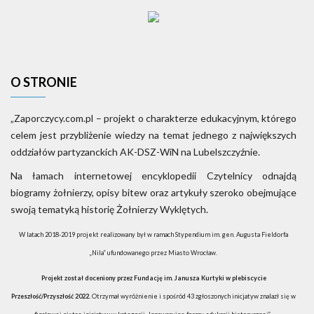
O STRONIE
„Zaporczycy.com.pl – projekt o charakterze edukacyjnym, którego
celem jest przybliżenie wiedzy na temat jednego z największych
oddziałów partyzanckich AK-DSZ-WiN na Lubelszczyźnie.
Na łamach internetowej encyklopedii Czytelnicy odnajdą
biogramy żołnierzy, opisy bitew oraz artykuły szeroko obejmujące
swoją tematyką historię Żołnierzy Wyklętych.
W latach 2018-2019 projekt realizowany był w ramach Stypendium im. gen. Augusta Fieldorfa
„Nila” ufundowanego przez Miasto Wrocław.
Projekt został doceniony przez Fundację im. Janusza Kurtyki w plebiscycie
Przeszłość/Przyszłość 2022.
Otrzymał wyróżnienie i spośród 43 zgłoszonych inicjatyw znalazł się w