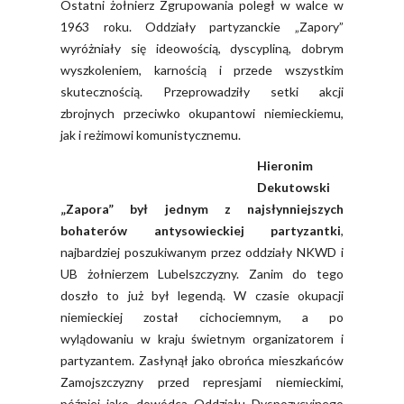
Ostatni żołnierz Zgrupowania poległ w walce w
1963 roku. Oddziały partyzanckie „Zapory”
wyróżniały się ideowością, dyscypliną, dobrym
wyszkoleniem, karnością i przede wszystkim
skutecznością. Przeprowadziły setki akcji
zbrojnych przeciwko okupantowi niemieckiemu,
jak i reżimowi komunistycznemu.
Hieronim
Dekutowski
„Zapora” był jednym z najsłynniejszych
bohaterów antysowieckiej partyzantki
,
najbardziej poszukiwanym przez oddziały NKWD i
UB żołnierzem Lubelszczyzny. Zanim do tego
doszło to już był legendą. W czasie okupacji
niemieckiej został cichociemnym, a po
wylądowaniu w kraju świetnym organizatorem i
partyzantem. Zasłynął jako obrońca mieszkańców
Zamojszczyzny przed represjami niemieckimi,
później jako dowódca Oddziału Dyspozycyjnego