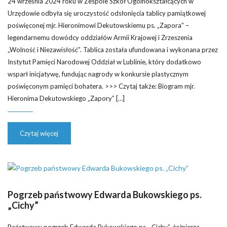
24 września 2024 roku w Zespole Szkół Ogólnokształcących w
Urzędowie odbyła się uroczystość odsłonięcia tablicy pamiątkowej
poświęconej mjr. Hieronimowi Dekutowskiemu ps. „Zapora” –
legendarnemu dowódcy oddziałów Armii Krajowej i Zrzeszenia
„Wolność i Niezawisłość”. Tablica została ufundowana i wykonana przez
Instytut Pamięci Narodowej Oddział w Lublinie, który dodatkowo
wsparł inicjatywę, fundując nagrody w konkursie plastycznym
poświęconym pamięci bohatera. >>> Czytaj także: Biogram mjr.
Hieronima Dekutowskiego „Zapory” […]
Czytaj więcej
Pogrzeb państwowy Edwarda Bukowskiego ps.
„Cichy”